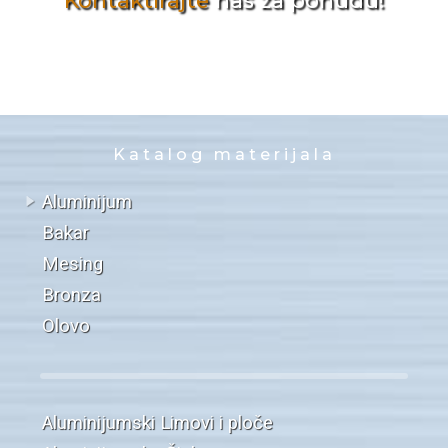
Kontaktirajte
nas za ponudu!
Katalog materijala
Aluminijum
Bakar
Mesing
Bronza
Olovo
Aluminijumski Limovi i ploče