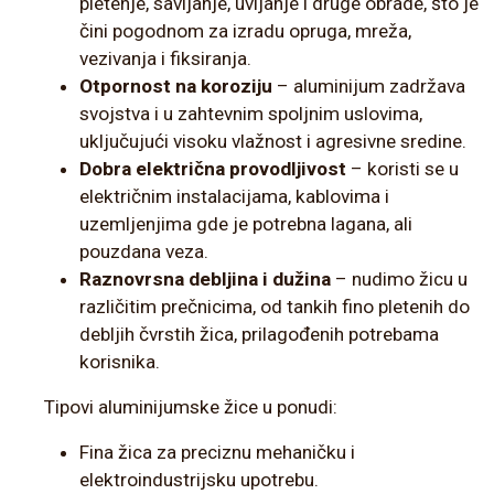
pletenje, savijanje, uvijanje i druge obrade, što je
čini pogodnom za izradu opruga, mreža,
vezivanja i fiksiranja.
Otpornost na koroziju
– aluminijum zadržava
svojstva i u zahtevnim spoljnim uslovima,
uključujući visoku vlažnost i agresivne sredine.
Dobra električna provodljivost
– koristi se u
električnim instalacijama, kablovima i
uzemljenjima gde je potrebna lagana, ali
pouzdana veza.
Raznovrsna debljina i dužina
– nudimo žicu u
različitim prečnicima, od tankih fino pletenih do
debljih čvrstih žica, prilagođenih potrebama
korisnika.
Tipovi aluminijumske žice u ponudi:
Fina žica za preciznu mehaničku i
elektroindustrijsku upotrebu.