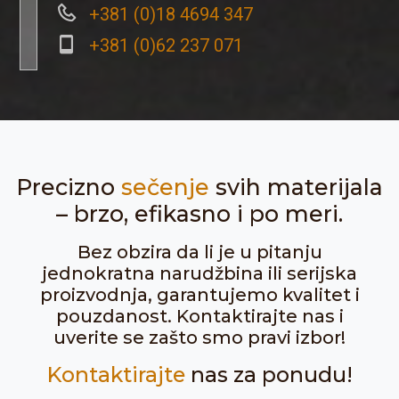
+381 (0)18 4694 347
+381 (0)62 237 071
Precizno
sečenje
svih materijala
– brzo, efikasno i po meri.
Bez obzira da li je u pitanju
jednokratna narudžbina ili serijska
proizvodnja, garantujemo kvalitet i
pouzdanost. Kontaktirajte nas i
uverite se zašto smo pravi izbor!
Kontaktirajte
nas za ponudu!