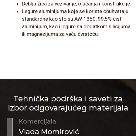
Deblja žica za vezivanje, ojačanja i konstrukcije.
Legure aluminijuma koje se koriste obuhvataju
standardne kao što su AW-1350, 99,5% čist
aluminijum, kao i legure sa dodatkom silicijuma
ili magnezijuma za veću čvrstoću.
Tehnička podrška i saveti za
izbor odgovarajućeg materijala
Komercijala
Vlada Momirović