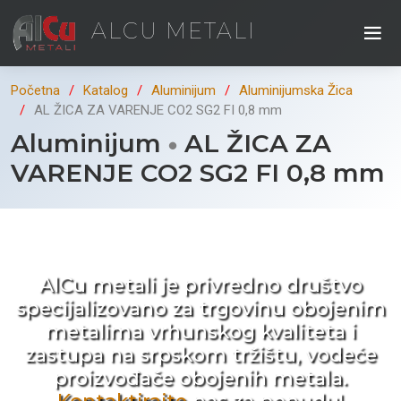
ALCU METALI
Početna
Katalog
Aluminijum
Aluminijumska Žica
AL ŽICA ZA VARENJE CO2 SG2 FI 0,8 mm
Aluminijum
AL ŽICA ZA
VARENJE CO2 SG2 FI 0,8 mm
Kad ne tražite nego birate !
AlCu metali je privredno društvo
specijalizovano za trgovinu obojenim
metalima vrhunskog kvaliteta i
zastupa na srpskom tržištu, vodeće
proizvođače obojenih metala.