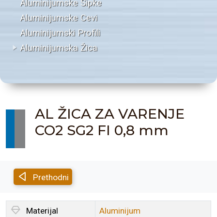
Aluminijumske Šipke
Aluminijumske Cevi
Aluminijumski Profili
Aluminijumska Žica
AL ŽICA ZA VARENJE
CO2 SG2 FI 0,8 mm
Prethodni
Materijal
Aluminijum