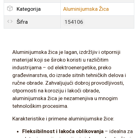
Kategorija
Aluminijumska Žica
Šifra
154106
Aluminijumska žica je lagan, izdržljiv i otporniji
materijal koji se široko koristi u različitim
industrijama – od elektroenergetike, preko
građevinarstva, do izrade sitnih tehničkih delova i
ručne obrade. Zahvaljujući dobroj provodljivosti,
otpornosti na koroziju i lakoći obrade,
aluminijumska žica je nezamenjiva u mnogim
tehnološkim procesima.
Karakteristike i primene aluminijumske žice:
Fleksibilnost i lakoća oblikovanja
– idealna za