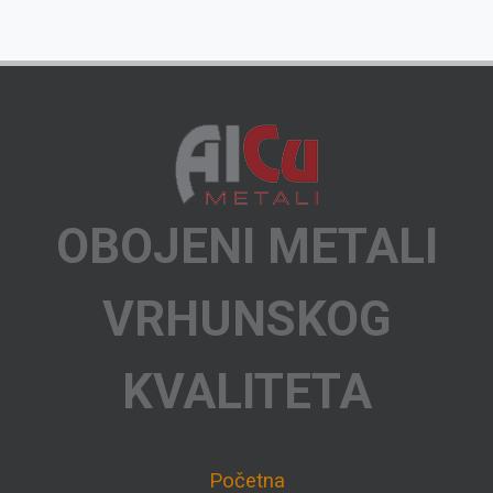
OBOJENI METALI
VRHUNSKOG
KVALITETA
Početna