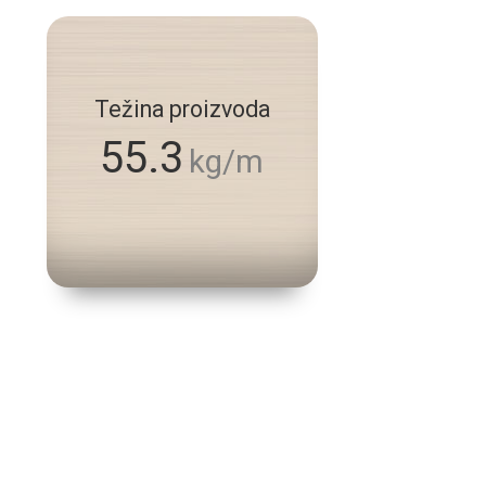
Težina proizvoda
55.3
kg/m