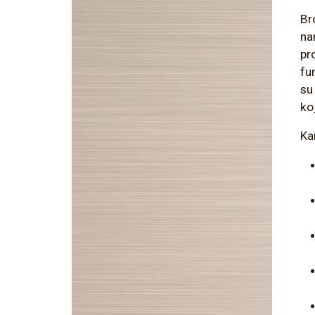
Br
na
pro
fu
su
ko
Ka