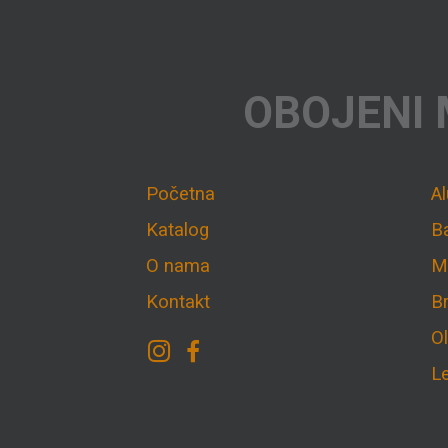
OBOJENI 
Početna
A
Katalog
B
O nama
M
Kontakt
B
O
L