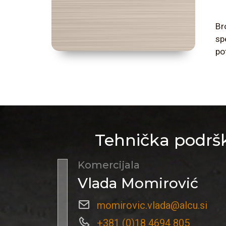
Br
sp
po
Tehnička podršk
Komercijala
Vlada Momirović
momirovic.vlada@alcu.si
+381 (0)18 4694 805