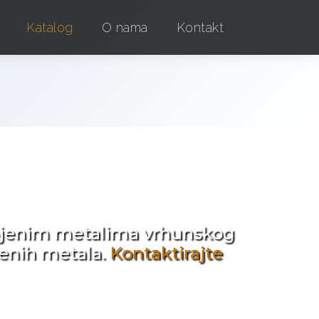
Katalog
O nama
Kontakt
e !
obojenim metalima vrhunskog
jenih metala.
Kontaktirajte