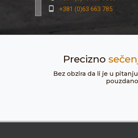
+381 (0)63 663 785
Precizno
sečen
Bez obzira da li je u pitan
pouzdanost