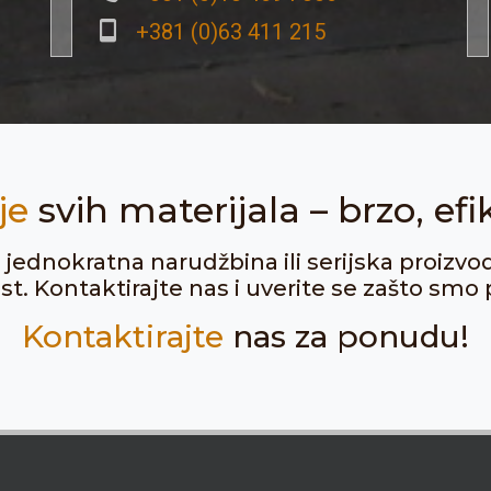
+381 (0)63 411 215
je
svih materijala – brzo, efi
ju jednokratna narudžbina ili serijska proizvo
. Kontaktirajte nas i uverite se zašto smo p
Kontaktirajte
nas za ponudu!