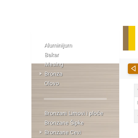
Katalog materijala
Aluminijum
Bakar
Mesing
Bronza
Olovo
Bronzani Limovi i ploče
Bronzane Šipke
Bronzane Cevi