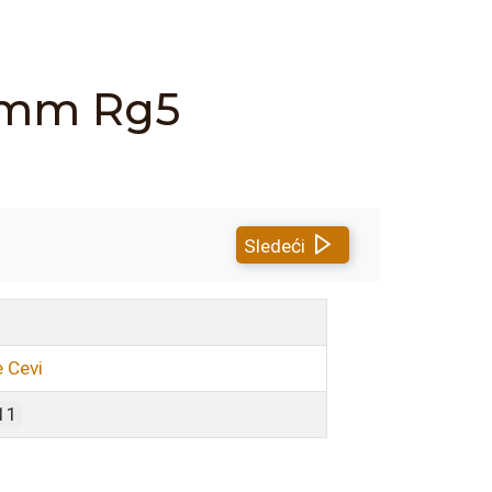
5 mm Rg5
Sledeći
 Cevi
11