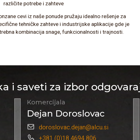
različite potrebe i zahteve
onzane cevi iz naše ponude pružaju idealno rešenje za
ecifične tehničke zahteve i industrijske aplikacije gde je
trebna kombinacija snage, funkcionalnosti i trajnosti.
a i saveti za izbor odgovara
Komercijala
Dejan Doroslovac
doroslovac.dejan@alcu.si
+381 (0)18 4694 806