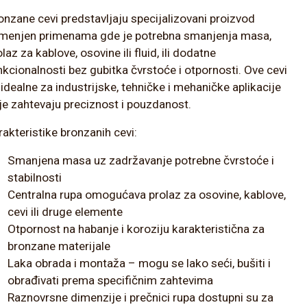
onzane cevi predstavljaju specijalizovani proizvod
menjen primenama gde je potrebna smanjenja masa,
laz za kablove, osovine ili fluid, ili dodatne
nkcionalnosti bez gubitka čvrstoće i otpornosti. Ove cevi
 idealne za industrijske, tehničke i mehaničke aplikacije
je zahtevaju preciznost i pouzdanost.
rakteristike bronzanih cevi:
Smanjena masa uz zadržavanje potrebne čvrstoće i
stabilnosti
Centralna rupa omogućava prolaz za osovine, kablove,
cevi ili druge elemente
Otpornost na habanje i koroziju karakteristična za
bronzane materijale
Laka obrada i montaža – mogu se lako seći, bušiti i
obrađivati prema specifičnim zahtevima
Raznovrsne dimenzije i prečnici rupa dostupni su za