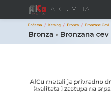
ALCU METALI
Početna
Katalog
Bronza
Bronzane Cevi
Bronza
Bronzana cev
Ka
AlCu metali je privredno d
kvaliteta i zastupa na sr