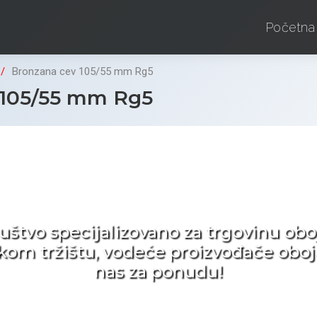
Početna
Bronzana cev 105/55 mm Rg5
 105/55 mm Rg5
d ne tražite nego birat
ruštvo specijalizovano za trgovinu 
pskom tržištu, vodeće proizvođače obo
nas za ponudu!