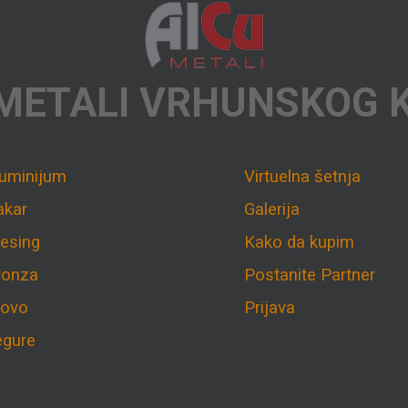
METALI VRHUNSKOG 
luminijum
Virtuelna šetnja
akar
Galerija
esing
Kako da kupim
ronza
Postanite Partner
lovo
Prijava
egure