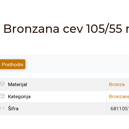
Bronzana cev 105/5
Prethodni
Materijal
Bronza
Kategorija
Bronzane
Šifra
681105