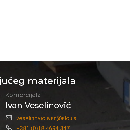
jućeg materijala
Komercijala
Ivan Veselinović
veselinovic.ivan@alcu.si
+381 (0)18 4694 347