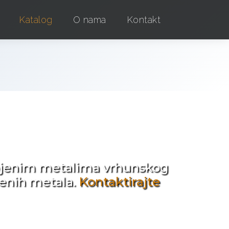
Katalog
O nama
Kontakt
e !
obojenim metalima vrhunskog
jenih metala.
Kontaktirajte