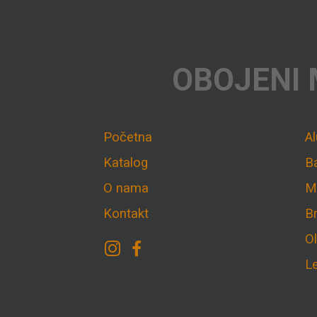
OBOJENI 
Početna
A
Katalog
B
O nama
M
Kontakt
B
O
L