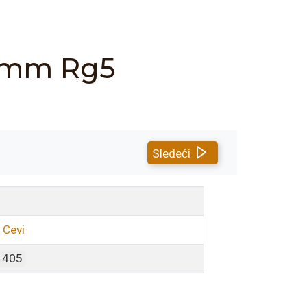
0 mm Rg5
Sledeći
 Cevi
1405