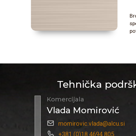
Br
sp
po
Tehnička podršk
Komercijala
Vlada Momirović
momirovic.vlada@alcu.si
+381 (0)18 4694 805