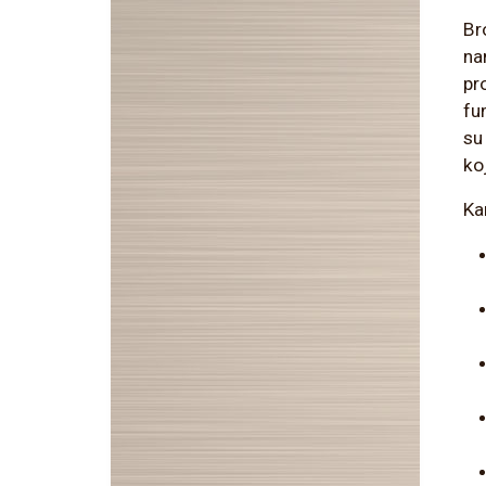
Br
na
pro
fu
su
ko
Ka