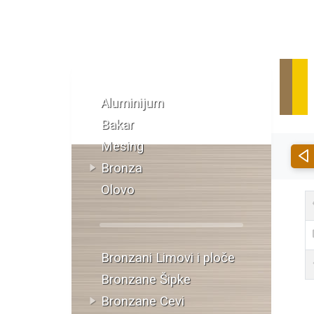
Katalog materijala
Aluminijum
Bakar
Mesing
Bronza
Olovo
Bronzani Limovi i ploče
Bronzane Šipke
Bronzane Cevi