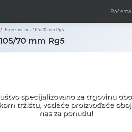
Početna
Bronzana cev 105/70 mm Rg5
 105/70 mm Rg5
d ne tražite nego birat
ruštvo specijalizovano za trgovinu 
pskom tržištu, vodeće proizvođače obo
nas za ponudu!