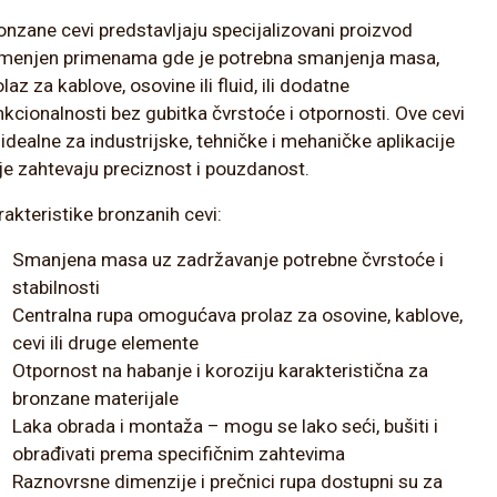
onzane cevi predstavljaju specijalizovani proizvod
menjen primenama gde je potrebna smanjenja masa,
laz za kablove, osovine ili fluid, ili dodatne
nkcionalnosti bez gubitka čvrstoće i otpornosti. Ove cevi
 idealne za industrijske, tehničke i mehaničke aplikacije
je zahtevaju preciznost i pouzdanost.
rakteristike bronzanih cevi:
Smanjena masa uz zadržavanje potrebne čvrstoće i
stabilnosti
Centralna rupa omogućava prolaz za osovine, kablove,
cevi ili druge elemente
Otpornost na habanje i koroziju karakteristična za
bronzane materijale
Laka obrada i montaža – mogu se lako seći, bušiti i
obrađivati prema specifičnim zahtevima
Raznovrsne dimenzije i prečnici rupa dostupni su za