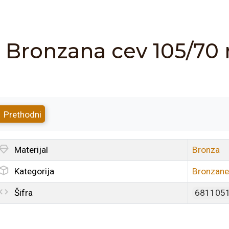
Bronzana cev 105/7
Prethodni
Materijal
Bronza
Kategorija
Bronzane
Šifra
681105