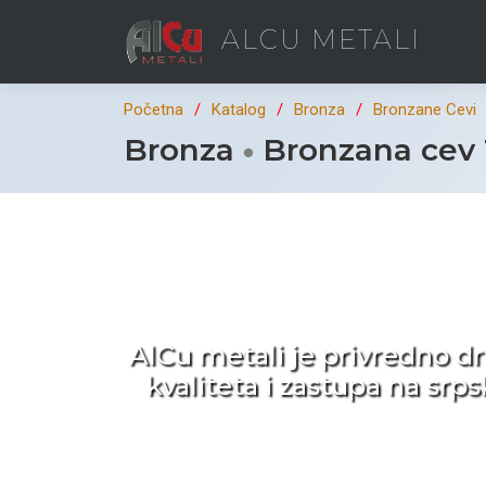
ALCU METALI
Početna
Katalog
Bronza
Bronzane Cevi
Bronza
Bronzana cev
Ka
AlCu metali je privredno d
kvaliteta i zastupa na sr