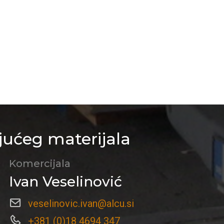
jućeg materijala
Komercijala
Ivan Veselinović
veselinovic.ivan@alcu.si
+381 (0)18 4694 347