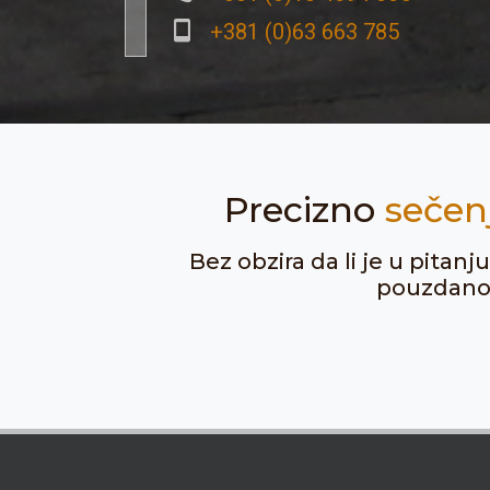
+381 (0)63 663 785
Precizno
sečen
Bez obzira da li je u pitan
pouzdanost