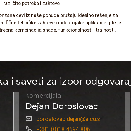
različite potrebe i zahteve
onzane cevi iz naše ponude pružaju idealno rešenje za
ecifične tehničke zahteve i industrijske aplikacije gde je
trebna kombinacija snage, funkcionalnosti i trajnosti.
a i saveti za izbor odgovara
Komercijala
Dejan Doroslovac
doroslovac.dejan@alcu.si
+381 (0)18 4694 806