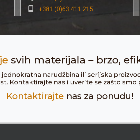
+381 (0)63 411 215
je
svih materijala – brzo, efi
ju jednokratna narudžbina ili serijska proizvo
. Kontaktirajte nas i uverite se zašto smo p
Kontaktirajte
nas za ponudu!