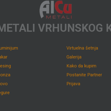
METALI VRHUNSKOG 
luminijum
Virtuelna šetnja
akar
Galerija
esing
Kako da kupim
ronza
Postanite Partner
lovo
Prijava
egure