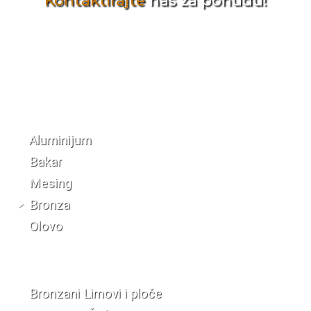
Kontaktirajte
nas za ponudu!
Katalog materijala
Aluminijum
Bakar
Mesing
Bronza
Olovo
Bronzani Limovi i ploče