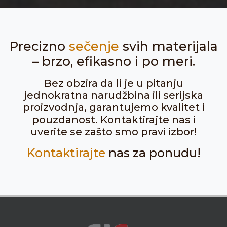
Precizno
sečenje
svih materijala
– brzo, efikasno i po meri.
Bez obzira da li je u pitanju
jednokratna narudžbina ili serijska
proizvodnja, garantujemo kvalitet i
pouzdanost. Kontaktirajte nas i
uverite se zašto smo pravi izbor!
Kontaktirajte
nas za ponudu!