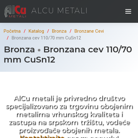
ALCU METALI
Početna
Katalog
Bronza
Bronzane Cevi
Bronzana cev 110/70 mm CuSn12
Bronza
Bronzana cev 110/70
mm CuSn12
Kad ne tražite nego birate !
AlCu metali je privredno društvo
specijalizovano za trgovinu obojenim
metalima vrhunskog kvaliteta i
zastupa na srpskom tržištu, vodeće
proizvođače obojenih metala.