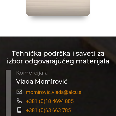
Tehnička podrška i saveti za
izbor odgovarajućeg materijala
Komercijala
Vlada Momirović
momirovic.vlada@alcu.si
+381 (0)18 4694 805
+381 (0)63 663 785