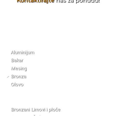
Kontaktirajte
nas za ponudu!
Katalog materijala
Aluminijum
Bakar
Mesing
Bronza
Olovo
Bronzani Limovi i ploče