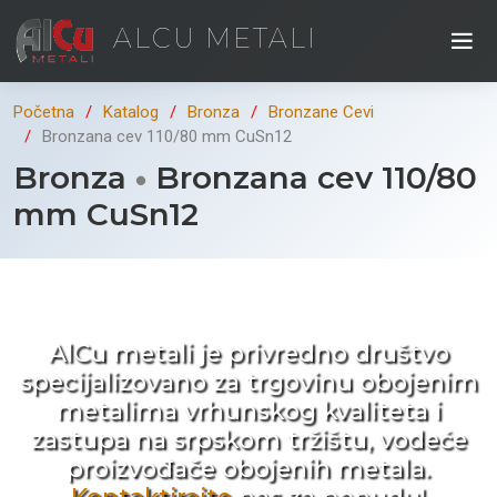
ALCU METALI
Početna
Katalog
Bronza
Bronzane Cevi
Bronzana cev 110/80 mm CuSn12
Bronza
Bronzana cev 110/80
mm CuSn12
Kad ne tražite nego birate !
AlCu metali je privredno društvo
specijalizovano za trgovinu obojenim
metalima vrhunskog kvaliteta i
zastupa na srpskom tržištu, vodeće
proizvođače obojenih metala.