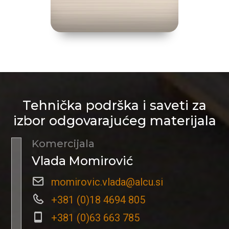
Tehnička podrška i saveti za
izbor odgovarajućeg materijala
Komercijala
Vlada Momirović
momirovic.vlada@alcu.si
+381 (0)18 4694 805
+381 (0)63 663 785