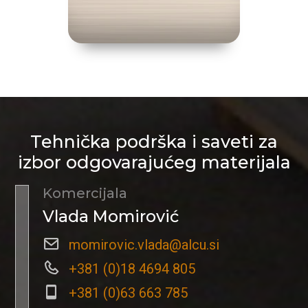
Tehnička podrška i saveti za
izbor odgovarajućeg materijala
Komercijala
Vlada Momirović
momirovic.vlada@alcu.si
+381 (0)18 4694 805
+381 (0)63 663 785