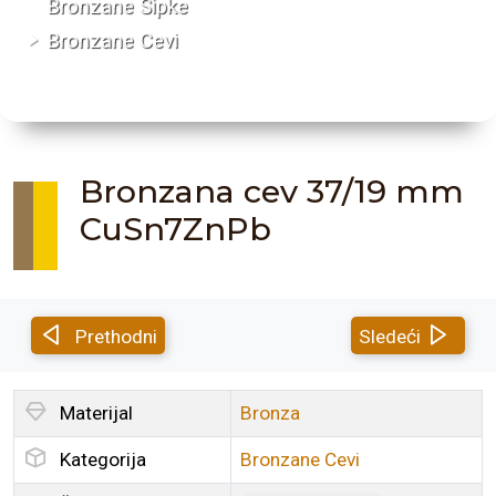
Bronzane Šipke
Bronzane Cevi
Bronzana cev 37/19 mm
CuSn7ZnPb
Prethodni
Sledeći
Materijal
Bronza
Kategorija
Bronzane Cevi