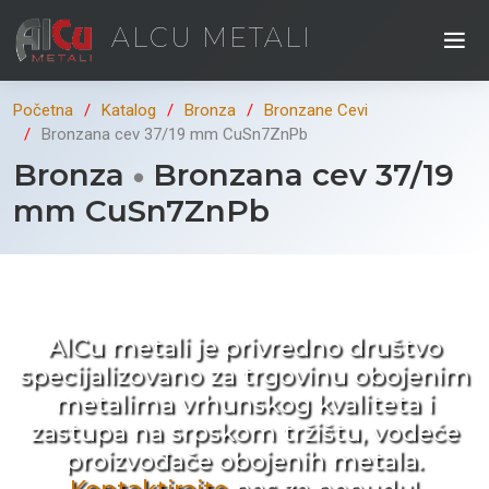
ALCU METALI
Početna
Katalog
Bronza
Bronzane Cevi
Bronzana cev 37/19 mm CuSn7ZnPb
Bronza
Bronzana cev 37/19
mm CuSn7ZnPb
Kad ne tražite nego birate !
AlCu metali je privredno društvo
specijalizovano za trgovinu obojenim
metalima vrhunskog kvaliteta i
zastupa na srpskom tržištu, vodeće
proizvođače obojenih metala.