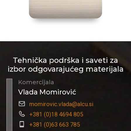
Tehnička podrška i saveti za
izbor odgovarajućeg materijala
Komercijala
Vlada Momirović
momirovic.vlada@alcu.si
+381 (0)18 4694 805
+381 (0)63 663 785