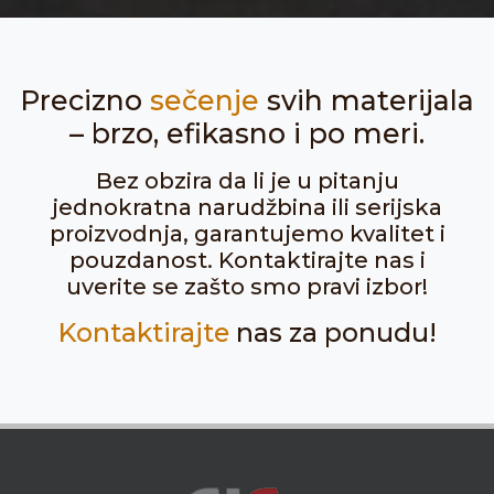
Precizno
sečenje
svih materijala
– brzo, efikasno i po meri.
Bez obzira da li je u pitanju
jednokratna narudžbina ili serijska
proizvodnja, garantujemo kvalitet i
pouzdanost. Kontaktirajte nas i
uverite se zašto smo pravi izbor!
Kontaktirajte
nas za ponudu!