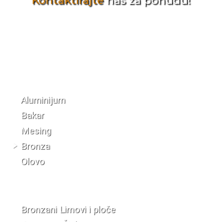
Kontaktirajte
nas za ponudu!
Katalog materijala
Aluminijum
Bakar
Mesing
Bronza
Olovo
Bronzani Limovi i ploče