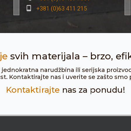
+381 (0)63 411 215
je
svih materijala – brzo, efi
ju jednokratna narudžbina ili serijska proizvo
. Kontaktirajte nas i uverite se zašto smo p
Kontaktirajte
nas za ponudu!