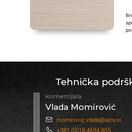
Br
sp
po
Tehnička podršk
Komercijala
Vlada Momirović
momirovic.vlada@alcu.si
+381 (0)18 4694 805