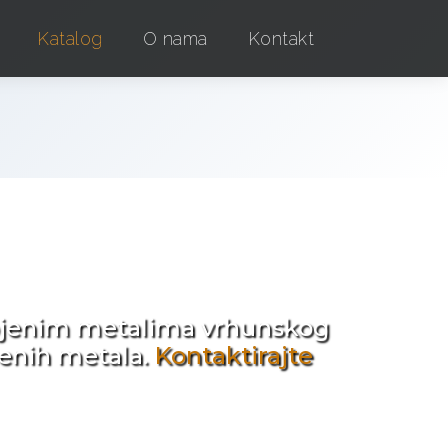
Katalog
O nama
Kontakt
e !
obojenim metalima vrhunskog
jenih metala.
Kontaktirajte