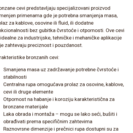
onzane cevi predstavljaju specijalizovani proizvod
menjen primenama gde je potrebna smanjenja masa,
laz za kablove, osovine ili fluid, ili dodatne
nkcionalnosti bez gubitka čvrstoće i otpornosti. Ove cevi
 idealne za industrijske, tehničke i mehaničke aplikacije
je zahtevaju preciznost i pouzdanost.
rakteristike bronzanih cevi:
Smanjena masa uz zadržavanje potrebne čvrstoće i
stabilnosti
Centralna rupa omogućava prolaz za osovine, kablove,
cevi ili druge elemente
Otpornost na habanje i koroziju karakteristična za
bronzane materijale
Laka obrada i montaža – mogu se lako seći, bušiti i
obrađivati prema specifičnim zahtevima
Raznovrsne dimenzije i prečnici rupa dostupni su za