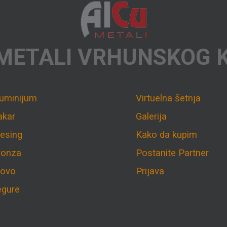
METALI VRHUNSKOG 
luminijum
Virtuelna šetnja
akar
Galerija
esing
Kako da kupim
ronza
Postanite Partner
lovo
Prijava
egure