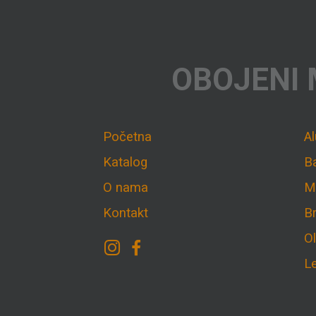
OBOJENI 
Početna
A
Katalog
B
O nama
M
Kontakt
B
O
L