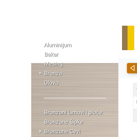
Katalog materijala
Aluminijum
Bakar
Mesing
Bronza
Olovo
Bronzani Limovi i ploče
Bronzane Šipke
Bronzane Cevi