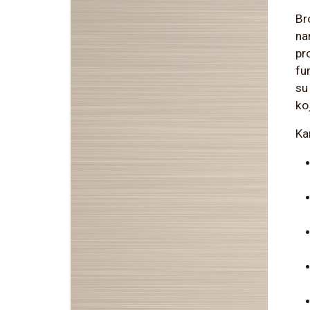
Br
na
pro
fu
su
ko
Ka