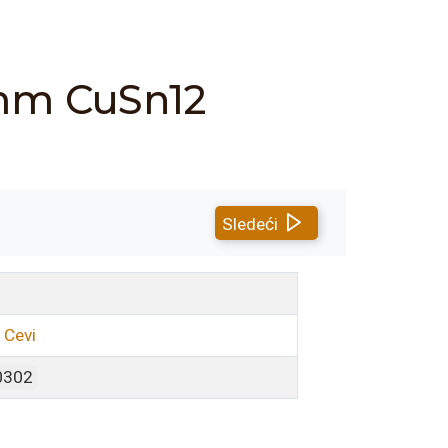
mm CuSn12
Sledeći
 Cevi
0302