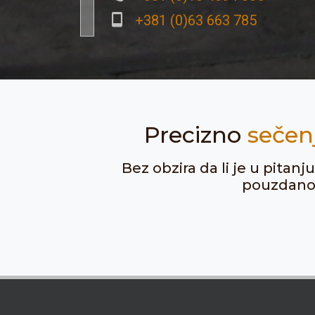
+381 (0)63 663 785
Precizno
sečen
Bez obzira da li je u pitan
pouzdanost