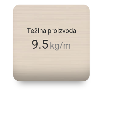
Težina proizvoda
9.5
kg/m