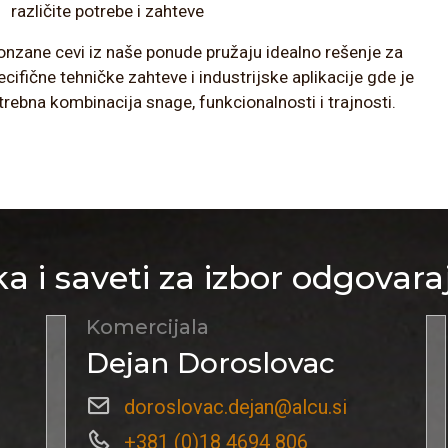
različite potrebe i zahteve
onzane cevi iz naše ponude pružaju idealno rešenje za
ecifične tehničke zahteve i industrijske aplikacije gde je
trebna kombinacija snage, funkcionalnosti i trajnosti.
a i saveti za izbor odgovara
Komercijala
Dejan Doroslovac
doroslovac.dejan@alcu.si
+381 (0)18 4694 806