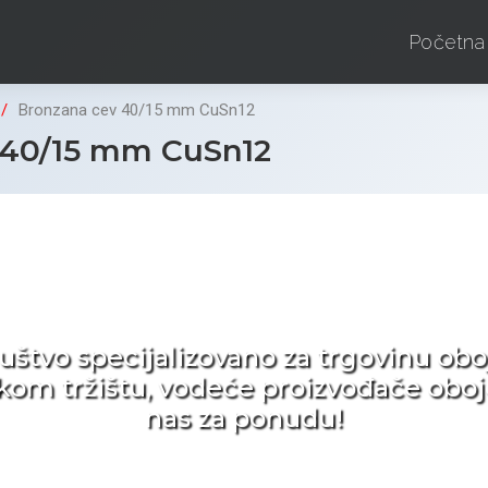
Početna
Bronzana cev 40/15 mm CuSn12
 40/15 mm CuSn12
d ne tražite nego birat
ruštvo specijalizovano za trgovinu 
pskom tržištu, vodeće proizvođače obo
nas za ponudu!