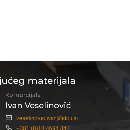
jućeg materijala
Komercijala
Ivan Veselinović
veselinovic.ivan@alcu.si
+381 (0)18 4694 347