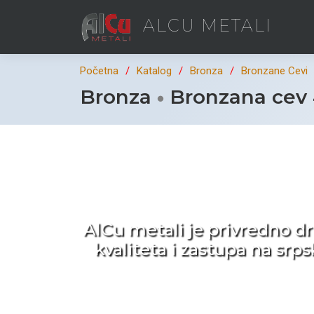
ALCU METALI
Početna
Katalog
Bronza
Bronzane Cevi
Bronza
Bronzana cev
Ka
AlCu metali je privredno d
kvaliteta i zastupa na sr