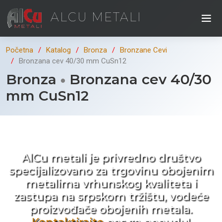
ALCU METALI
Početna
Katalog
Bronza
Bronzane Cevi
Bronzana cev 40/30 mm CuSn12
Bronza
Bronzana cev 40/30
mm CuSn12
Kad ne tražite nego birate !
AlCu metali je privredno društvo
specijalizovano za trgovinu obojenim
metalima vrhunskog kvaliteta i
zastupa na srpskom tržištu, vodeće
proizvođače obojenih metala.