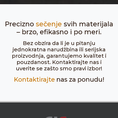
Precizno
sečenje
svih materijala
– brzo, efikasno i po meri.
Bez obzira da li je u pitanju
jednokratna narudžbina ili serijska
proizvodnja, garantujemo kvalitet i
pouzdanost. Kontaktirajte nas i
uverite se zašto smo pravi izbor!
Kontaktirajte
nas za ponudu!