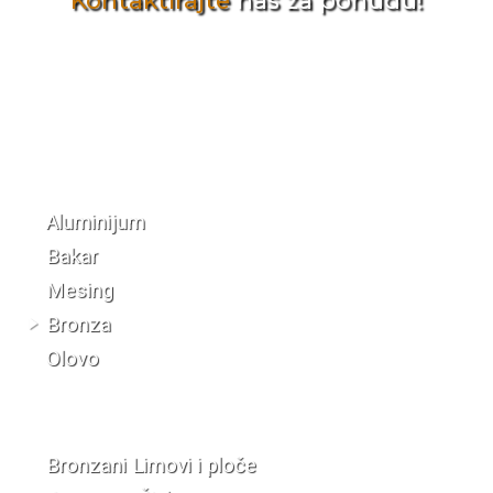
Kontaktirajte
nas za ponudu!
Katalog materijala
Aluminijum
Bakar
Mesing
Bronza
Olovo
Bronzani Limovi i ploče