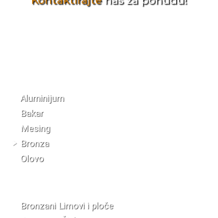
Kontaktirajte
nas za ponudu!
Katalog materijala
Aluminijum
Bakar
Mesing
Bronza
Olovo
Bronzani Limovi i ploče