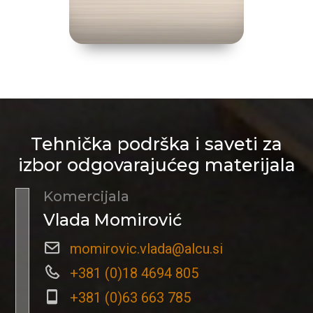
Tehnička podrška i saveti za
izbor odgovarajućeg materijala
Komercijala
Vlada Momirović
momirovic.vlada@alcu.si
+381 (0)18 4694 805
+381 (0)63 663 785