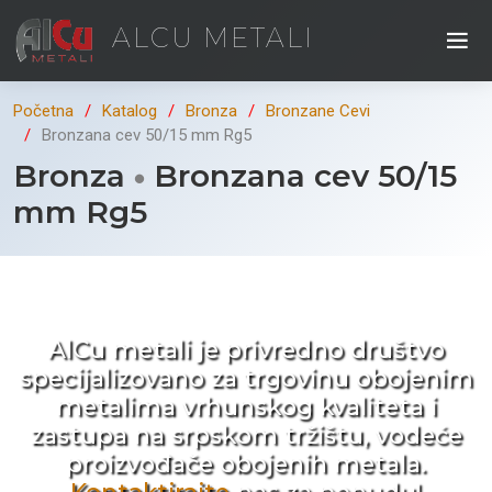
ALCU METALI
Početna
Katalog
Bronza
Bronzane Cevi
Bronzana cev 50/15 mm Rg5
Bronza
Bronzana cev 50/15
mm Rg5
Kad ne tražite nego birate !
AlCu metali je privredno društvo
specijalizovano za trgovinu obojenim
metalima vrhunskog kvaliteta i
zastupa na srpskom tržištu, vodeće
proizvođače obojenih metala.