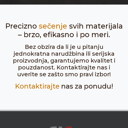
Precizno
sečenje
svih materijala
– brzo, efikasno i po meri.
Bez obzira da li je u pitanju
jednokratna narudžbina ili serijska
proizvodnja, garantujemo kvalitet i
pouzdanost. Kontaktirajte nas i
uverite se zašto smo pravi izbor!
Kontaktirajte
nas za ponudu!