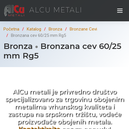
ALCU METALI
Početna
Katalog
Bronza
Bronzane Cevi
Bronzana cev 60/25 mm Rg5
Bronza
Bronzana cev 60/25
mm Rg5
Kad ne tražite nego birate !
AlCu metali je privredno društvo
specijalizovano za trgovinu obojenim
metalima vrhunskog kvaliteta i
zastupa na srpskom tržištu, vodeće
proizvođače obojenih metala.