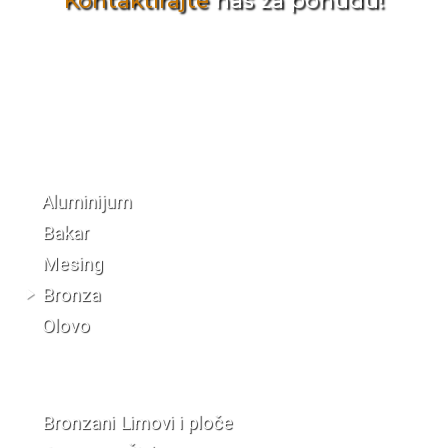
Kontaktirajte
nas za ponudu!
Katalog materijala
Aluminijum
Bakar
Mesing
Bronza
Olovo
Bronzani Limovi i ploče