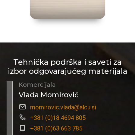
Tehnička podrška i saveti za
izbor odgovarajućeg materijala
Komercijala
Vlada Momirović
momirovic.vlada@alcu.si
+381 (0)18 4694 805
+381 (0)63 663 785