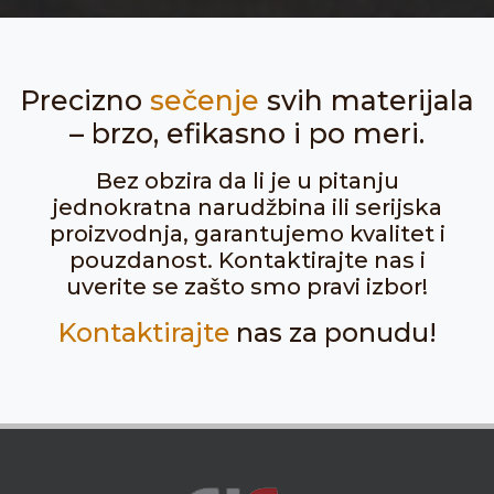
Precizno
sečenje
svih materijala
– brzo, efikasno i po meri.
Bez obzira da li je u pitanju
jednokratna narudžbina ili serijska
proizvodnja, garantujemo kvalitet i
pouzdanost. Kontaktirajte nas i
uverite se zašto smo pravi izbor!
Kontaktirajte
nas za ponudu!