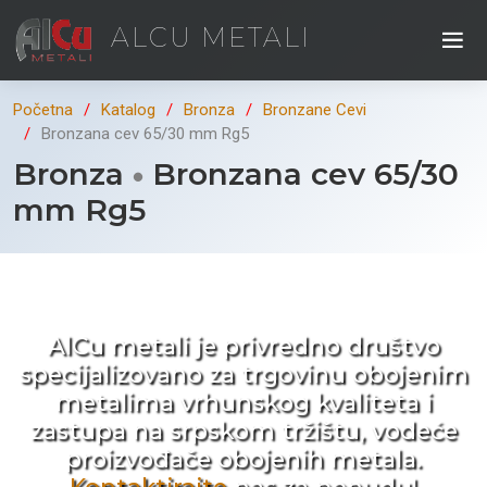
ALCU METALI
Početna
Katalog
Bronza
Bronzane Cevi
Bronzana cev 65/30 mm Rg5
Bronza
Bronzana cev 65/30
mm Rg5
Kad ne tražite nego birate !
AlCu metali je privredno društvo
specijalizovano za trgovinu obojenim
metalima vrhunskog kvaliteta i
zastupa na srpskom tržištu, vodeće
proizvođače obojenih metala.