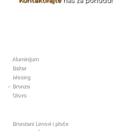
Kontaktirajte
nas za ponudu!
Katalog materijala
Aluminijum
Bakar
Mesing
Bronza
Olovo
Bronzani Limovi i ploče