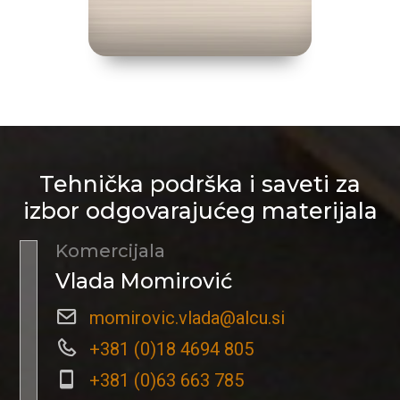
Tehnička podrška i saveti za
izbor odgovarajućeg materijala
Komercijala
Vlada Momirović
momirovic.vlada@alcu.si
+381 (0)18 4694 805
+381 (0)63 663 785