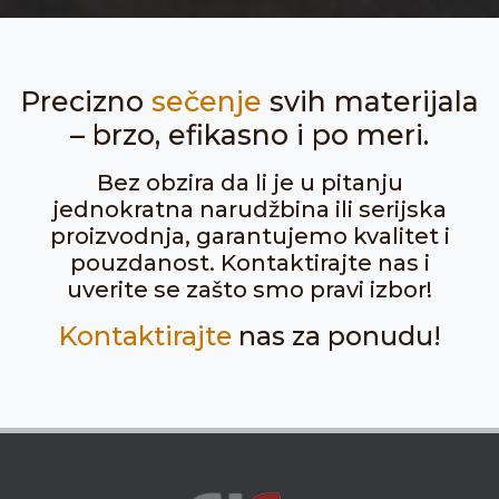
Precizno
sečenje
svih materijala
– brzo, efikasno i po meri.
Bez obzira da li je u pitanju
jednokratna narudžbina ili serijska
proizvodnja, garantujemo kvalitet i
pouzdanost. Kontaktirajte nas i
uverite se zašto smo pravi izbor!
Kontaktirajte
nas za ponudu!