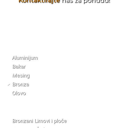
Kontaktirajte
nas za ponudu!
Katalog materijala
Aluminijum
Bakar
Mesing
Bronza
Olovo
Bronzani Limovi i ploče