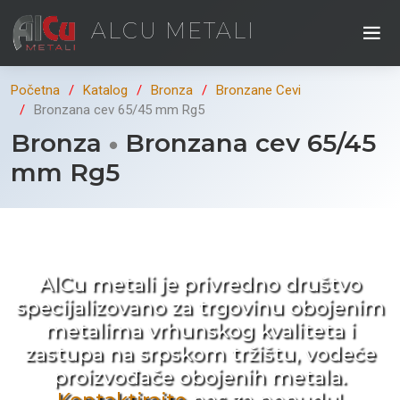
ALCU METALI
Početna
Katalog
Bronza
Bronzane Cevi
Bronzana cev 65/45 mm Rg5
Bronza
Bronzana cev 65/45
mm Rg5
Kad ne tražite nego birate !
AlCu metali je privredno društvo
specijalizovano za trgovinu obojenim
metalima vrhunskog kvaliteta i
zastupa na srpskom tržištu, vodeće
proizvođače obojenih metala.