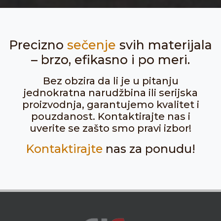
Precizno
sečenje
svih materijala
– brzo, efikasno i po meri.
Bez obzira da li je u pitanju
jednokratna narudžbina ili serijska
proizvodnja, garantujemo kvalitet i
pouzdanost. Kontaktirajte nas i
uverite se zašto smo pravi izbor!
Kontaktirajte
nas za ponudu!