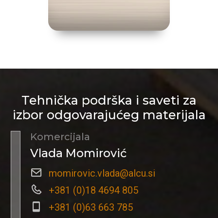
Tehnička podrška i saveti za
izbor odgovarajućeg materijala
Komercijala
Vlada Momirović
momirovic.vlada@alcu.si
+381 (0)18 4694 805
+381 (0)63 663 785