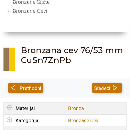
Bronzane Šipke
Bronzane Cevi
Bronzana cev 76/53 mm
CuSn7ZnPb
Prethodni
Sledeći
Materijal
Bronza
Kategorija
Bronzane Cevi