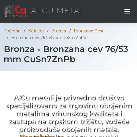
ALCU METALI
Početna
Katalog
Bronza
Bronzane Cevi
Bronzana cev 76/53 mm CuSn7ZnPb
Bronza
Bronzana cev 76/53
mm CuSn7ZnPb
Kad ne tražite nego birate !
AlCu metali je privredno društvo
specijalizovano za trgovinu obojenim
metalima vrhunskog kvaliteta i
zastupa na srpskom tržištu, vodeće
proizvođače obojenih metala.