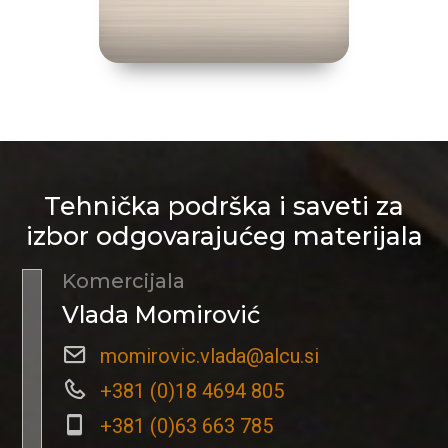
Tehnička podrška i saveti za
izbor odgovarajućeg materijala
Komercijala
Vlada Momirović
momirovic.vlada@alcu.si
+381 (0)18 4694 805
+381 (0)63 663 785