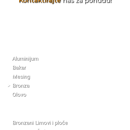
Kontaktirajte
nas za ponudu!
Katalog materijala
Aluminijum
Bakar
Mesing
Bronza
Olovo
Bronzani Limovi i ploče