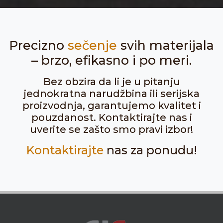
Precizno
sečenje
svih materijala
– brzo, efikasno i po meri.
Bez obzira da li je u pitanju
jednokratna narudžbina ili serijska
proizvodnja, garantujemo kvalitet i
pouzdanost. Kontaktirajte nas i
uverite se zašto smo pravi izbor!
Kontaktirajte
nas za ponudu!