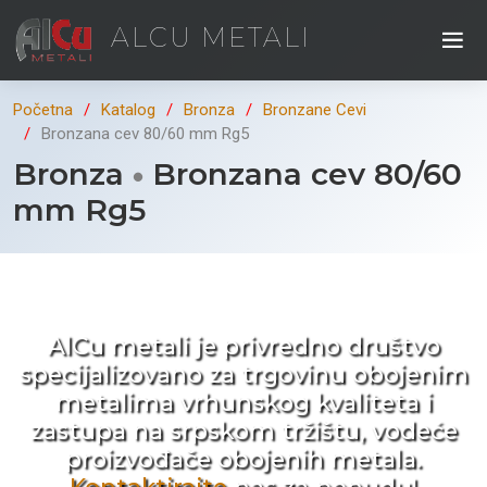
ALCU METALI
Početna
Katalog
Bronza
Bronzane Cevi
Bronzana cev 80/60 mm Rg5
Bronza
Bronzana cev 80/60
mm Rg5
Kad ne tražite nego birate !
AlCu metali je privredno društvo
specijalizovano za trgovinu obojenim
metalima vrhunskog kvaliteta i
zastupa na srpskom tržištu, vodeće
proizvođače obojenih metala.