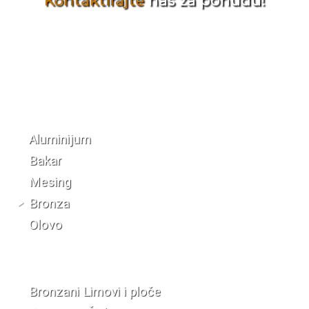
Kontaktirajte
nas za ponudu!
Katalog materijala
Aluminijum
Bakar
Mesing
Bronza
Olovo
Bronzani Limovi i ploče