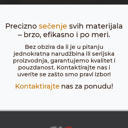
Precizno
sečenje
svih materijala
– brzo, efikasno i po meri.
Bez obzira da li je u pitanju
jednokratna narudžbina ili serijska
proizvodnja, garantujemo kvalitet i
pouzdanost. Kontaktirajte nas i
uverite se zašto smo pravi izbor!
Kontaktirajte
nas za ponudu!