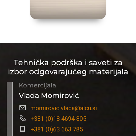
Tehnička podrška i saveti za
izbor odgovarajućeg materijala
Komercijala
Vlada Momirović
momirovic.vlada@alcu.si
+381 (0)18 4694 805
+381 (0)63 663 785