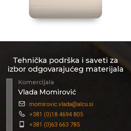
Tehnička podrška i saveti za
izbor odgovarajućeg materijala
Komercijala
Vlada Momirović
momirovic.vlada@alcu.si
+381 (0)18 4694 805
+381 (0)63 663 785