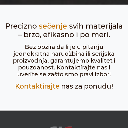
Precizno
sečenje
svih materijala
– brzo, efikasno i po meri.
Bez obzira da li je u pitanju
jednokratna narudžbina ili serijska
proizvodnja, garantujemo kvalitet i
pouzdanost. Kontaktirajte nas i
uverite se zašto smo pravi izbor!
Kontaktirajte
nas za ponudu!