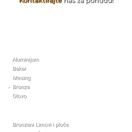
Kontaktirajte
nas za ponudu!
Katalog materijala
Aluminijum
Bakar
Mesing
Bronza
Olovo
Bronzani Limovi i ploče