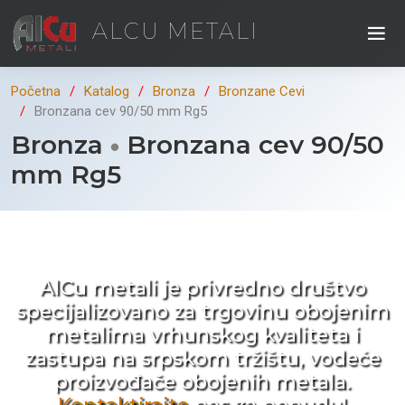
ALCU METALI
Početna
Katalog
Bronza
Bronzane Cevi
Bronzana cev 90/50 mm Rg5
Bronza
Bronzana cev 90/50
mm Rg5
Kad ne tražite nego birate !
AlCu metali je privredno društvo
specijalizovano za trgovinu obojenim
metalima vrhunskog kvaliteta i
zastupa na srpskom tržištu, vodeće
proizvođače obojenih metala.