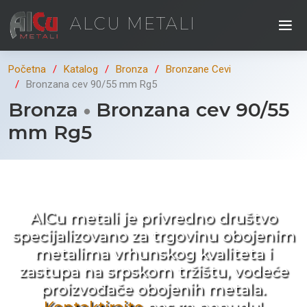
ALCU METALI
Početna
Katalog
Bronza
Bronzane Cevi
Bronzana cev 90/55 mm Rg5
Bronza
Bronzana cev 90/55
mm Rg5
Kad ne tražite nego birate !
AlCu metali je privredno društvo
specijalizovano za trgovinu obojenim
metalima vrhunskog kvaliteta i
zastupa na srpskom tržištu, vodeće
proizvođače obojenih metala.