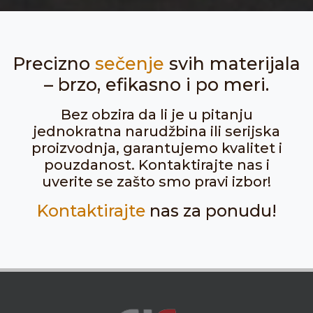
Precizno
sečenje
svih materijala
– brzo, efikasno i po meri.
Bez obzira da li je u pitanju
jednokratna narudžbina ili serijska
proizvodnja, garantujemo kvalitet i
pouzdanost. Kontaktirajte nas i
uverite se zašto smo pravi izbor!
Kontaktirajte
nas za ponudu!