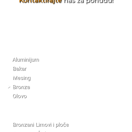
Kontaktirajte
nas za ponudu!
Katalog materijala
Aluminijum
Bakar
Mesing
Bronza
Olovo
Bronzani Limovi i ploče