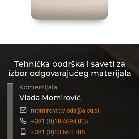
Tehnička podrška i saveti za
izbor odgovarajućeg materijala
Komercijala
Vlada Momirović
momirovic.vlada@alcu.si
+381 (0)18 4694 805
+381 (0)63 663 785