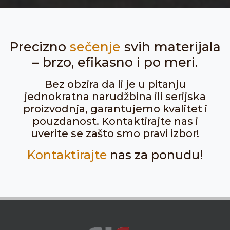
Precizno
sečenje
svih materijala
– brzo, efikasno i po meri.
Bez obzira da li je u pitanju
jednokratna narudžbina ili serijska
proizvodnja, garantujemo kvalitet i
pouzdanost. Kontaktirajte nas i
uverite se zašto smo pravi izbor!
Kontaktirajte
nas za ponudu!