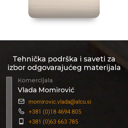
Tehnička podrška i saveti za
izbor odgovarajućeg materijala
Komercijala
Vlada Momirović
momirovic.vlada@alcu.si
+381 (0)18 4694 805
+381 (0)63 663 785