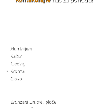
Kontaktirajte
nas za ponudu!
Katalog materijala
Aluminijum
Bakar
Mesing
Bronza
Olovo
Bronzani Limovi i ploče