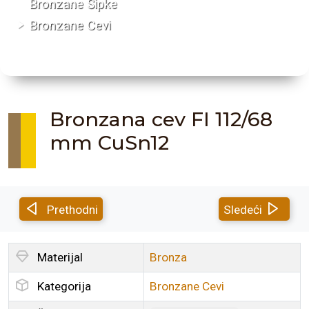
Bronzane Šipke
Bronzane Cevi
Bronzana cev FI 112/68
mm CuSn12
Prethodni
Sledeći
Materijal
Bronza
Kategorija
Bronzane Cevi