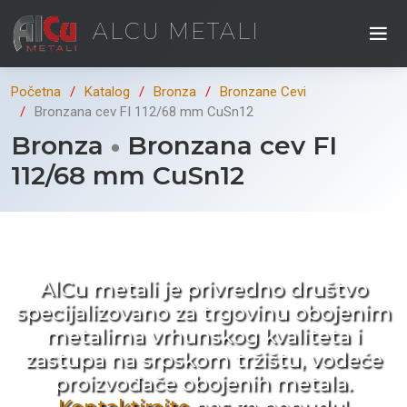
ALCU METALI
Početna
Katalog
Bronza
Bronzane Cevi
Bronzana cev FI 112/68 mm CuSn12
Bronza
Bronzana cev FI
112/68 mm CuSn12
Kad ne tražite nego birate !
AlCu metali je privredno društvo
specijalizovano za trgovinu obojenim
metalima vrhunskog kvaliteta i
zastupa na srpskom tržištu, vodeće
proizvođače obojenih metala.