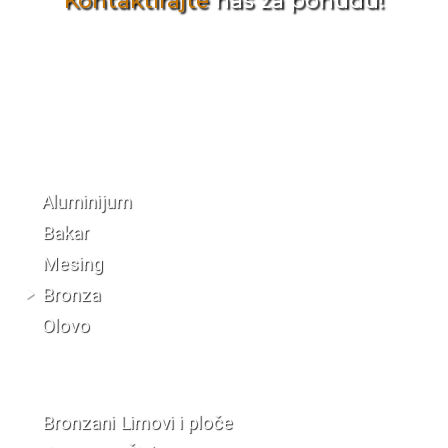
Kontaktirajte
nas za ponudu!
Katalog materijala
Aluminijum
Bakar
Mesing
Bronza
Olovo
Bronzani Limovi i ploče