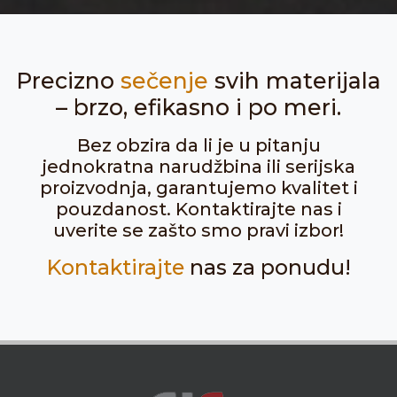
Precizno
sečenje
svih materijala
– brzo, efikasno i po meri.
Bez obzira da li je u pitanju
jednokratna narudžbina ili serijska
proizvodnja, garantujemo kvalitet i
pouzdanost. Kontaktirajte nas i
uverite se zašto smo pravi izbor!
Kontaktirajte
nas za ponudu!