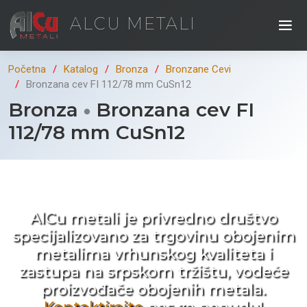
ALCU METALI
Početna
Katalog
Bronza
Bronzane Cevi
Bronzana cev FI 112/78 mm CuSn12
Bronza
Bronzana cev FI
112/78 mm CuSn12
Kad ne tražite nego birate !
AlCu metali je privredno društvo
specijalizovano za trgovinu obojenim
metalima vrhunskog kvaliteta i
zastupa na srpskom tržištu, vodeće
proizvođače obojenih metala.