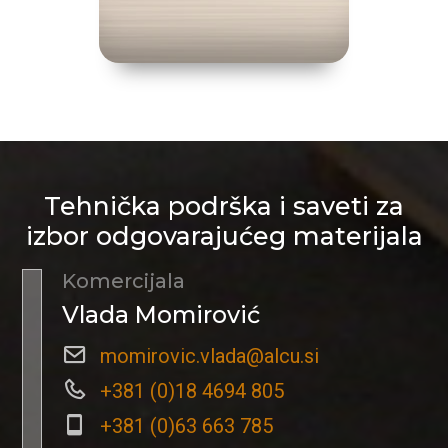
Tehnička podrška i saveti za
izbor odgovarajućeg materijala
Komercijala
Vlada Momirović
momirovic.vlada@alcu.si
+381 (0)18 4694 805
+381 (0)63 663 785