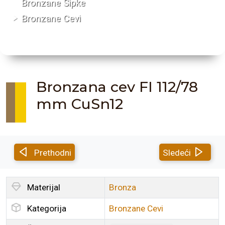
Bronzane Šipke
Bronzane Cevi
Bronzana cev FI 112/78
mm CuSn12
Prethodni
Sledeći
Materijal
Bronza
Kategorija
Bronzane Cevi