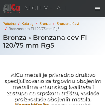
ALCU METALI
Početna
Katalog
Bronza
Bronzane Cevi
Bronzana cev FI 120/75 mm Rg5
Bronza
Bronzana cev FI
120/75 mm Rg5
Kad ne tražite nego birate !
AlCu metali je privredno društvo
specijalizovano za trgovinu obojenim
metalima vrhunskog kvaliteta i
zastupa na srpskom tržištu, vodeće
proizvođače obojenih metala.