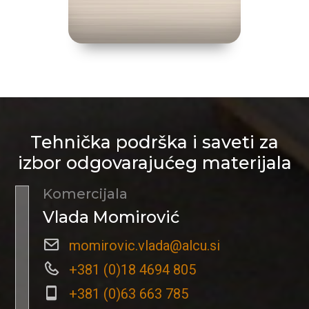
Tehnička podrška i saveti za
izbor odgovarajućeg materijala
Komercijala
Vlada Momirović
momirovic.vlada@alcu.si
+381 (0)18 4694 805
+381 (0)63 663 785