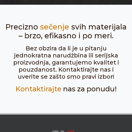
Precizno
sečenje
svih materijala
– brzo, efikasno i po meri.
Bez obzira da li je u pitanju
jednokratna narudžbina ili serijska
proizvodnja, garantujemo kvalitet i
pouzdanost. Kontaktirajte nas i
uverite se zašto smo pravi izbor!
Kontaktirajte
nas za ponudu!