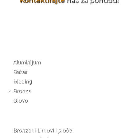
Kontaktirajte
nas za ponudu!
Katalog materijala
Aluminijum
Bakar
Mesing
Bronza
Olovo
Bronzani Limovi i ploče