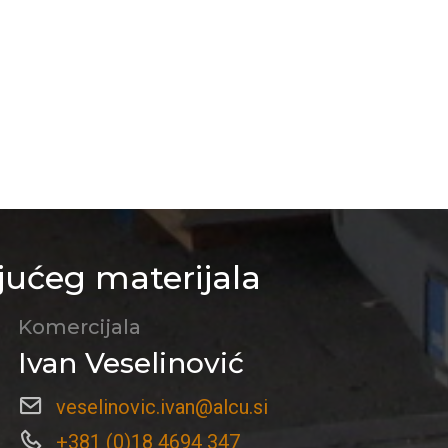
jućeg materijala
Komercijala
Ivan Veselinović
veselinovic.ivan@alcu.si
+381 (0)18 4694 347