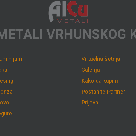
METALI VRHUNSKOG 
luminijum
Virtuelna šetnja
akar
Galerija
esing
Kako da kupim
ronza
Postanite Partner
lovo
Prijava
egure