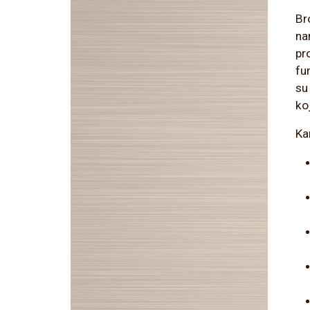
Br
na
pro
fu
su
ko
Ka