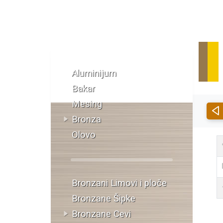
Katalog materijala
Aluminijum
Bakar
Mesing
Bronza
Olovo
Bronzani Limovi i ploče
Bronzane Šipke
Bronzane Cevi