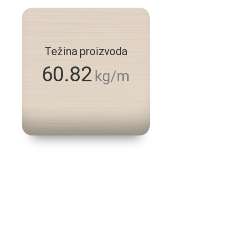
Težina proizvoda
60.82
kg/m