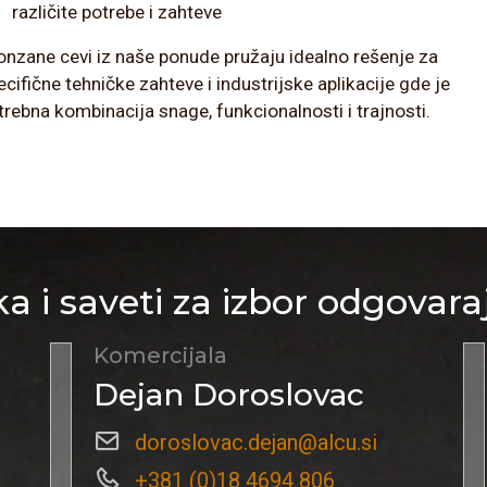
različite potrebe i zahteve
onzane cevi iz naše ponude pružaju idealno rešenje za
ecifične tehničke zahteve i industrijske aplikacije gde je
trebna kombinacija snage, funkcionalnosti i trajnosti.
a i saveti za izbor odgovara
Komercijala
Dejan Doroslovac
doroslovac.dejan@alcu.si
+381 (0)18 4694 806