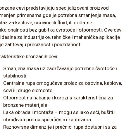
onzane cevi predstavljaju specijalizovani proizvod
menjen primenama gde je potrebna smanjenja masa,
laz za kablove, osovine ili fluid, ili dodatne
nkcionalnosti bez gubitka čvrstoće i otpornosti. Ove cevi
 idealne za industrijske, tehničke i mehaničke aplikacije
je zahtevaju preciznost i pouzdanost.
rakteristike bronzanih cevi:
Smanjena masa uz zadržavanje potrebne čvrstoće i
stabilnosti
Centralna rupa omogućava prolaz za osovine, kablove,
cevi ili druge elemente
Otpornost na habanje i koroziju karakteristična za
bronzane materijale
Laka obrada i montaža – mogu se lako seći, bušiti i
obrađivati prema specifičnim zahtevima
Raznovrsne dimenzije i prečnici rupa dostupni su za