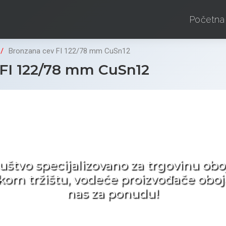
Početna
Bronzana cev FI 122/78 mm CuSn12
FI 122/78 mm CuSn12
d ne tražite nego birat
ruštvo specijalizovano za trgovinu 
pskom tržištu, vodeće proizvođače obo
nas za ponudu!