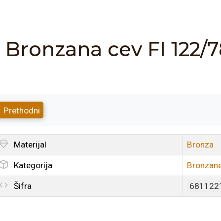
Bronzana cev FI 122
Prethodni
Materijal
Bronza
Kategorija
Bronzane
Šifra
681122