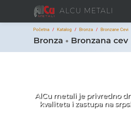
ALCU METALI
Početna
Katalog
Bronza
Bronzane Cevi
Bronza
Bronzana cev 
Ka
AlCu metali je privredno d
kvaliteta i zastupa na sr