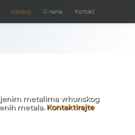
Katalog
O nama
Kontakt
e !
obojenim metalima vrhunskog
jenih metala.
Kontaktirajte