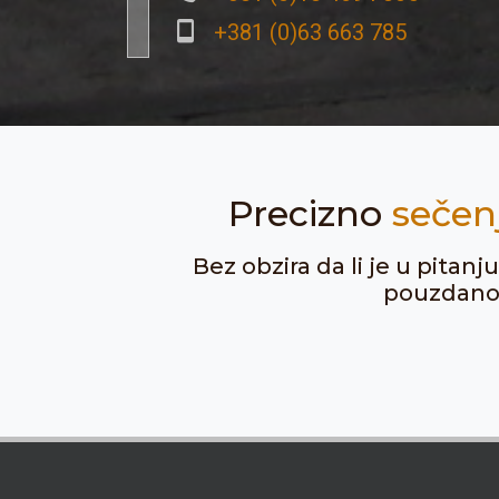
+381 (0)63 663 785
Precizno
sečen
Bez obzira da li je u pitan
pouzdanost