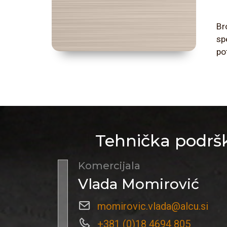
Br
sp
po
Tehnička podršk
Komercijala
Vlada Momirović
momirovic.vlada@alcu.si
+381 (0)18 4694 805