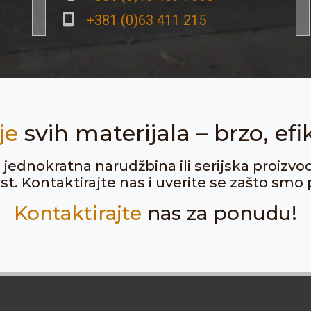
+381 (0)63 411 215
je
svih materijala – brzo, efi
ju jednokratna narudžbina ili serijska proizvo
. Kontaktirajte nas i uverite se zašto smo p
Kontaktirajte
nas za ponudu!