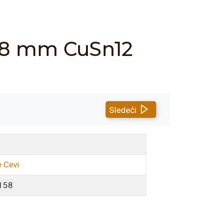
/78 mm CuSn12
Sledeći
 Cevi
158