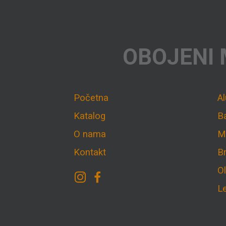
OBOJENI 
Početna
A
Katalog
B
O nama
M
Kontakt
B
O
L