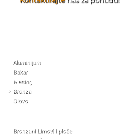
Kontaktirajte
nas za ponudu!
Katalog materijala
Aluminijum
Bakar
Mesing
Bronza
Olovo
Bronzani Limovi i ploče