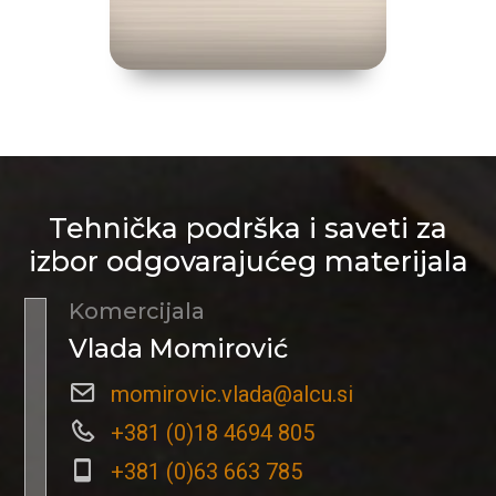
Tehnička podrška i saveti za
izbor odgovarajućeg materijala
Komercijala
Vlada Momirović
momirovic.vlada@alcu.si
+381 (0)18 4694 805
+381 (0)63 663 785