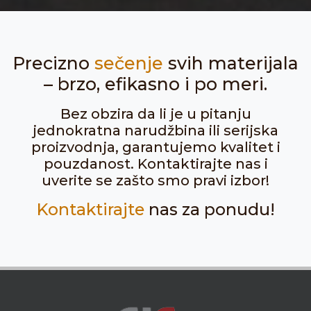
Precizno
sečenje
svih materijala
– brzo, efikasno i po meri.
Bez obzira da li je u pitanju
jednokratna narudžbina ili serijska
proizvodnja, garantujemo kvalitet i
pouzdanost. Kontaktirajte nas i
uverite se zašto smo pravi izbor!
Kontaktirajte
nas za ponudu!