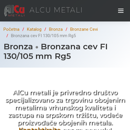
ALCU METALI
Početna
Katalog
Bronza
Bronzane Cevi
Bronzana cev FI 130/105 mm Rg5
Bronza
Bronzana cev FI
130/105 mm Rg5
Kad ne tražite nego birate !
AlCu metali je privredno društvo
specijalizovano za trgovinu obojenim
metalima vrhunskog kvaliteta i
zastupa na srpskom tržištu, vodeće
proizvođače obojenih metala.