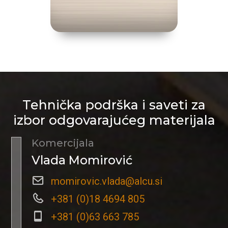
Tehnička podrška i saveti za
izbor odgovarajućeg materijala
Komercijala
Vlada Momirović
momirovic.vlada@alcu.si
+381 (0)18 4694 805
+381 (0)63 663 785