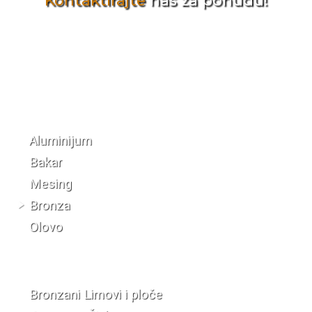
Kontaktirajte
nas za ponudu!
Katalog materijala
Aluminijum
Bakar
Mesing
Bronza
Olovo
Bronzani Limovi i ploče