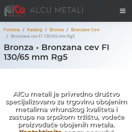
ALCU METALI
Početna
Katalog
Bronza
Bronzane Cevi
Bronzana cev FI 130/65 mm Rg5
Bronza
Bronzana cev FI
130/65 mm Rg5
Kad ne tražite nego birate !
AlCu metali je privredno društvo
specijalizovano za trgovinu obojenim
metalima vrhunskog kvaliteta i
zastupa na srpskom tržištu, vodeće
proizvođače obojenih metala.