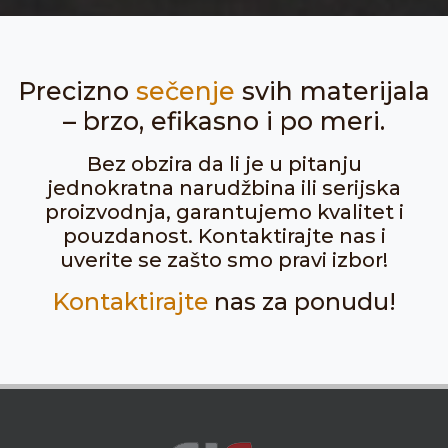
Precizno
sečenje
svih materijala
– brzo, efikasno i po meri.
Bez obzira da li je u pitanju
jednokratna narudžbina ili serijska
proizvodnja, garantujemo kvalitet i
pouzdanost. Kontaktirajte nas i
uverite se zašto smo pravi izbor!
Kontaktirajte
nas za ponudu!