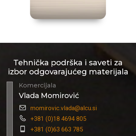
Tehnička podrška i saveti za
izbor odgovarajućeg materijala
Komercijala
Vlada Momirović
momirovic.vlada@alcu.si
+381 (0)18 4694 805
+381 (0)63 663 785