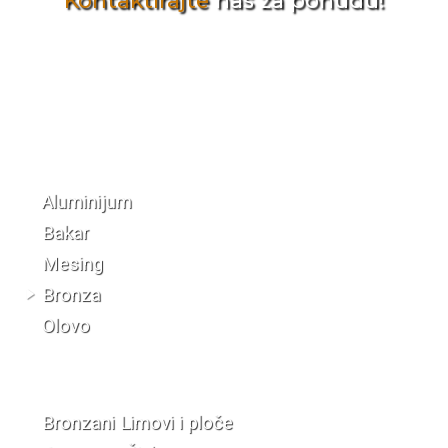
Kontaktirajte
nas za ponudu!
Katalog materijala
Aluminijum
Bakar
Mesing
Bronza
Olovo
Bronzani Limovi i ploče