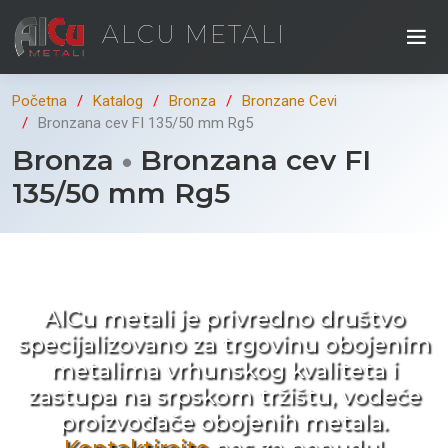
ALCU METALI
Početna
Katalog
Bronza
Bronzane Cevi
Bronzana cev FI 135/50 mm Rg5
Bronza
Bronzana cev FI
135/50 mm Rg5
Kad ne tražite nego birate !
AlCu metali je privredno društvo
specijalizovano za trgovinu obojenim
metalima vrhunskog kvaliteta i
zastupa na srpskom tržištu, vodeće
proizvođače obojenih metala.