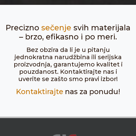
Precizno
sečenje
svih materijala
– brzo, efikasno i po meri.
Bez obzira da li je u pitanju
jednokratna narudžbina ili serijska
proizvodnja, garantujemo kvalitet i
pouzdanost. Kontaktirajte nas i
uverite se zašto smo pravi izbor!
Kontaktirajte
nas za ponudu!