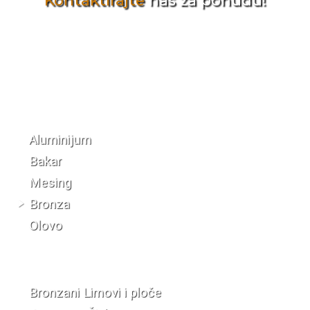
Kontaktirajte
nas za ponudu!
Katalog materijala
Aluminijum
Bakar
Mesing
Bronza
Olovo
Bronzani Limovi i ploče