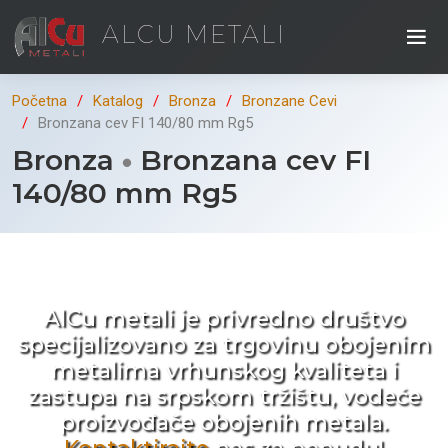
ALCU METALI
Početna
Katalog
Bronza
Bronzane Cevi
Bronzana cev FI 140/80 mm Rg5
Bronza
Bronzana cev FI
140/80 mm Rg5
Kad ne tražite nego birate !
AlCu metali je privredno društvo
specijalizovano za trgovinu obojenim
metalima vrhunskog kvaliteta i
zastupa na srpskom tržištu, vodeće
proizvođače obojenih metala.