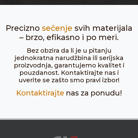
Precizno
sečenje
svih materijala
– brzo, efikasno i po meri.
Bez obzira da li je u pitanju
jednokratna narudžbina ili serijska
proizvodnja, garantujemo kvalitet i
pouzdanost. Kontaktirajte nas i
uverite se zašto smo pravi izbor!
Kontaktirajte
nas za ponudu!