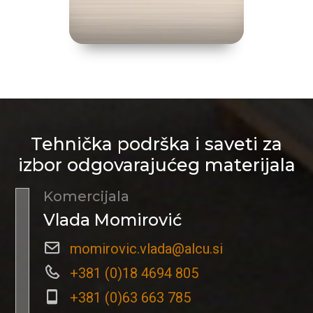
Tehnička podrška i saveti za
izbor odgovarajućeg materijala
Komercijala
Vlada Momirović
momirovic.vlada@alcu.si
+381 (0)18 4694 805
+381 (0)63 663 785