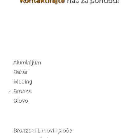
Kontaktirajte
nas za ponudu!
Katalog materijala
Aluminijum
Bakar
Mesing
Bronza
Olovo
Bronzani Limovi i ploče