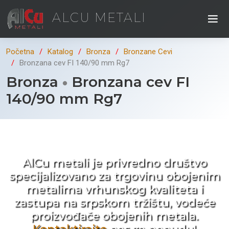
ALCU METALI
Početna
Katalog
Bronza
Bronzane Cevi
Bronzana cev FI 140/90 mm Rg7
Bronza
Bronzana cev FI
140/90 mm Rg7
Kad ne tražite nego birate !
AlCu metali je privredno društvo
specijalizovano za trgovinu obojenim
metalima vrhunskog kvaliteta i
zastupa na srpskom tržištu, vodeće
proizvođače obojenih metala.