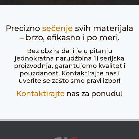
Precizno
sečenje
svih materijala
– brzo, efikasno i po meri.
Bez obzira da li je u pitanju
jednokratna narudžbina ili serijska
proizvodnja, garantujemo kvalitet i
pouzdanost. Kontaktirajte nas i
uverite se zašto smo pravi izbor!
Kontaktirajte
nas za ponudu!