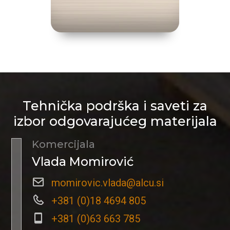
Tehnička podrška i saveti za
izbor odgovarajućeg materijala
Komercijala
Vlada Momirović
momirovic.vlada@alcu.si
+381 (0)18 4694 805
+381 (0)63 663 785