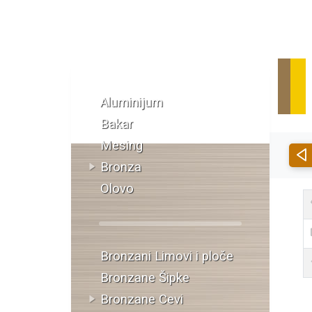
Katalog materijala
Aluminijum
Bakar
Mesing
Bronza
Olovo
Bronzani Limovi i ploče
Bronzane Šipke
Bronzane Cevi