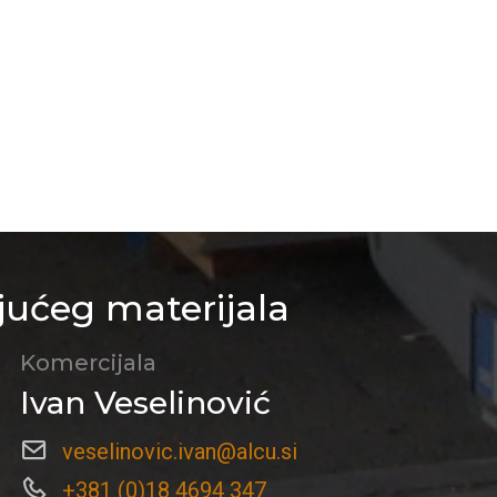
jućeg materijala
Komercijala
Ivan Veselinović
veselinovic.ivan@alcu.si
+381 (0)18 4694 347