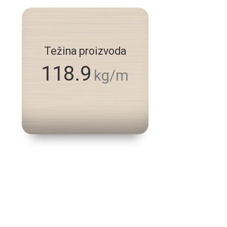
Težina proizvoda
118.9
kg/m