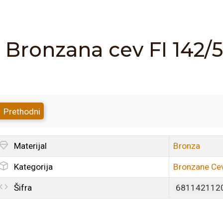
Bronzana cev FI 142
Prethodni
Materijal
Bronza
Kategorija
Bronzane Cev
Šifra
681142112