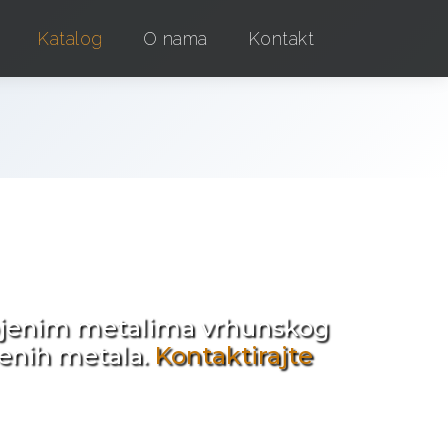
Katalog
O nama
Kontakt
e !
obojenim metalima vrhunskog
jenih metala.
Kontaktirajte