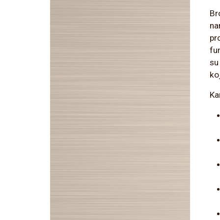
Br
na
pro
fu
su
ko
Ka