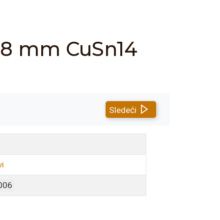
/58 mm CuSn14
Sledeći
i
006