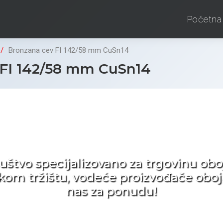
Početna
Bronzana cev FI 142/58 mm CuSn14
FI 142/58 mm CuSn14
d ne tražite nego birat
ruštvo specijalizovano za trgovinu 
pskom tržištu, vodeće proizvođače obo
nas za ponudu!