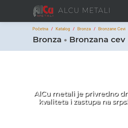
ALCU METALI
Početna
Katalog
Bronza
Bronzane Cevi
Bronza
Bronzana cev 
Ka
AlCu metali je privredno d
kvaliteta i zastupa na sr