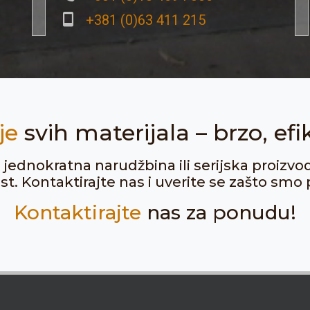
+381 (0)63 411 215
je
svih materijala – brzo, efi
ju jednokratna narudžbina ili serijska proizvo
. Kontaktirajte nas i uverite se zašto smo p
Kontaktirajte
nas za ponudu!