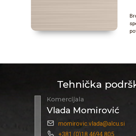
Br
sp
po
Tehnička podršk
Komercijala
Vlada Momirović
momirovic.vlada@alcu.si
+381 (0)18 4694 805