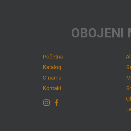
OBOJENI 
Početna
A
Katalog
B
O nama
M
Kontakt
B
O
L