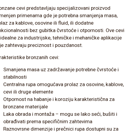
onzane cevi predstavljaju specijalizovani proizvod
menjen primenama gde je potrebna smanjenja masa,
laz za kablove, osovine ili fluid, ili dodatne
nkcionalnosti bez gubitka čvrstoće i otpornosti. Ove cevi
 idealne za industrijske, tehničke i mehaničke aplikacije
je zahtevaju preciznost i pouzdanost.
rakteristike bronzanih cevi:
Smanjena masa uz zadržavanje potrebne čvrstoće i
stabilnosti
Centralna rupa omogućava prolaz za osovine, kablove,
cevi ili druge elemente
Otpornost na habanje i koroziju karakteristična za
bronzane materijale
Laka obrada i montaža – mogu se lako seći, bušiti i
obrađivati prema specifičnim zahtevima
Raznovrsne dimenzije i prečnici rupa dostupni su za