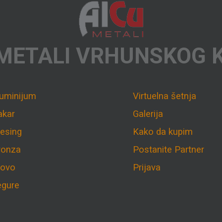
METALI VRHUNSKOG 
luminijum
Virtuelna šetnja
akar
Galerija
esing
Kako da kupim
ronza
Postanite Partner
lovo
Prijava
egure