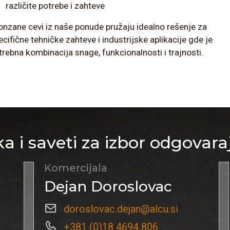
različite potrebe i zahteve
onzane cevi iz naše ponude pružaju idealno rešenje za
ecifične tehničke zahteve i industrijske aplikacije gde je
trebna kombinacija snage, funkcionalnosti i trajnosti.
a i saveti za izbor odgovara
Komercijala
Dejan Doroslovac
doroslovac.dejan@alcu.si
+381 (0)18 4694 806