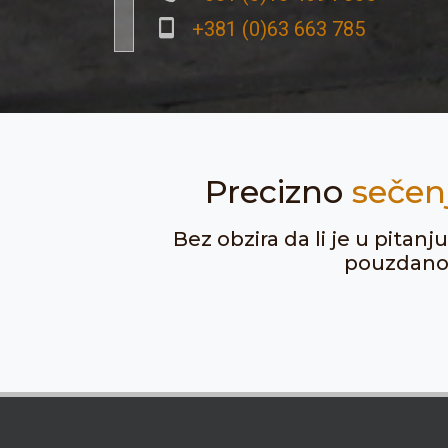
+381 (0)63 663 785
Precizno
sečen
Bez obzira da li je u pitan
pouzdanost