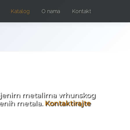
Katalog
O nama
Kontakt
e !
obojenim metalima vrhunskog
jenih metala.
Kontaktirajte