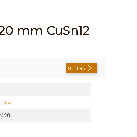
/120 mm CuSn12
Sledeći
 Cevi
2420