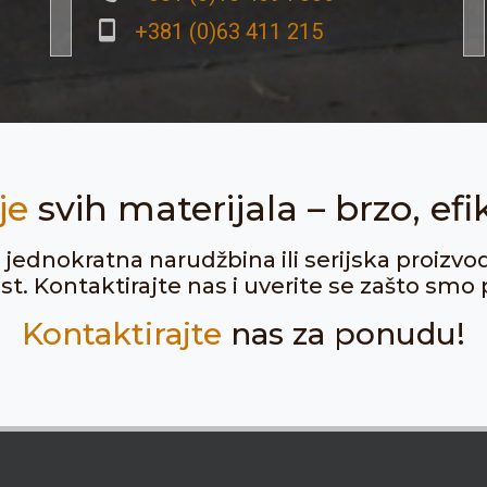
+381 (0)63 411 215
je
svih materijala – brzo, efi
ju jednokratna narudžbina ili serijska proizvo
. Kontaktirajte nas i uverite se zašto smo p
Kontaktirajte
nas za ponudu!