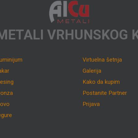
METALI VRHUNSKOG 
luminijum
Virtuelna šetnja
akar
Galerija
esing
Kako da kupim
ronza
Postanite Partner
lovo
Prijava
egure