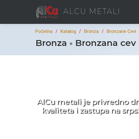
ALCU METALI
Početna
Katalog
Bronza
Bronzane Cevi
Bronza
Bronzana cev 
Ka
AlCu metali je privredno d
kvaliteta i zastupa na sr