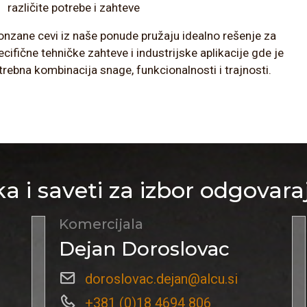
različite potrebe i zahteve
onzane cevi iz naše ponude pružaju idealno rešenje za
ecifične tehničke zahteve i industrijske aplikacije gde je
trebna kombinacija snage, funkcionalnosti i trajnosti.
a i saveti za izbor odgovara
Komercijala
Dejan Doroslovac
doroslovac.dejan@alcu.si
+381 (0)18 4694 806