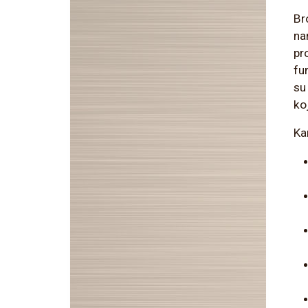
Br
na
pro
fu
su
ko
Ka