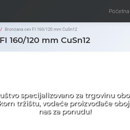
Početna
Bronzana cev FI 160/120 mm CuSn12
FI 160/120 mm CuSn12
d ne tražite nego birat
ruštvo specijalizovano za trgovinu 
pskom tržištu, vodeće proizvođače obo
nas za ponudu!