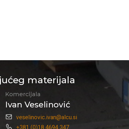
jućeg materijala
Komercijala
Ivan Veselinović
veselinovic.ivan@alcu.si
+381 (0)18 4694 347