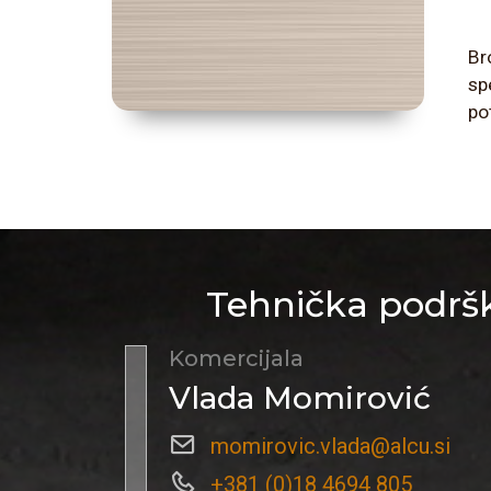
Br
sp
po
Tehnička podršk
Komercijala
Vlada Momirović
momirovic.vlada@alcu.si
+381 (0)18 4694 805