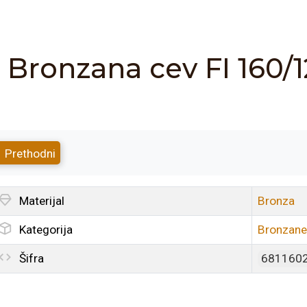
Bronzana cev FI 160
Prethodni
Materijal
Bronza
Kategorija
Bronzane
Šifra
681160