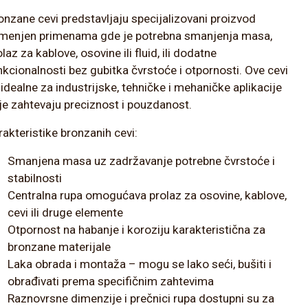
onzane cevi predstavljaju specijalizovani proizvod
menjen primenama gde je potrebna smanjenja masa,
laz za kablove, osovine ili fluid, ili dodatne
nkcionalnosti bez gubitka čvrstoće i otpornosti. Ove cevi
 idealne za industrijske, tehničke i mehaničke aplikacije
je zahtevaju preciznost i pouzdanost.
rakteristike bronzanih cevi:
Smanjena masa uz zadržavanje potrebne čvrstoće i
stabilnosti
Centralna rupa omogućava prolaz za osovine, kablove,
cevi ili druge elemente
Otpornost na habanje i koroziju karakteristična za
bronzane materijale
Laka obrada i montaža – mogu se lako seći, bušiti i
obrađivati prema specifičnim zahtevima
Raznovrsne dimenzije i prečnici rupa dostupni su za