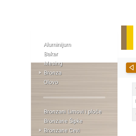
Katalog materijala
Aluminijum
Bakar
Mesing
Bronza
Olovo
Bronzani Limovi i ploče
Bronzane Šipke
Bronzane Cevi