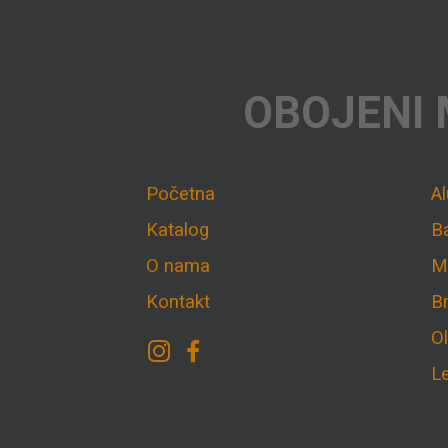
OBOJENI 
Početna
A
Katalog
B
O nama
M
Kontakt
B
O
L