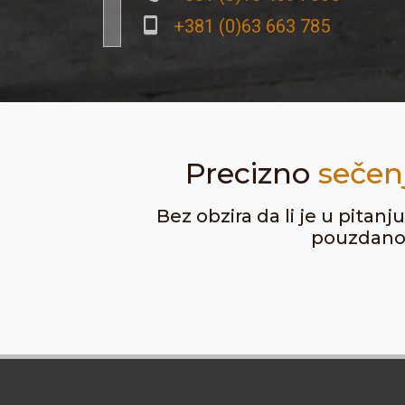
+381 (0)63 663 785
Precizno
sečen
Bez obzira da li je u pitan
pouzdanost