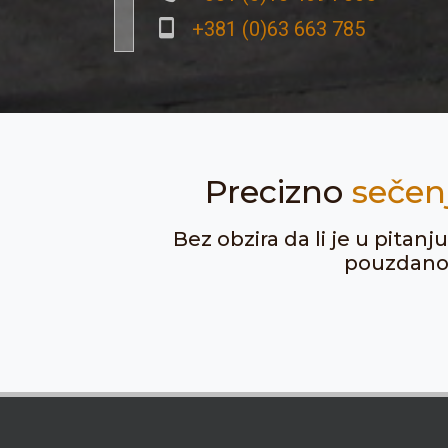
+381 (0)63 663 785
Precizno
sečen
Bez obzira da li je u pitan
pouzdanost