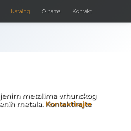
Katalog
O nama
Kontakt
e !
obojenim metalima vrhunskog
jenih metala.
Kontaktirajte