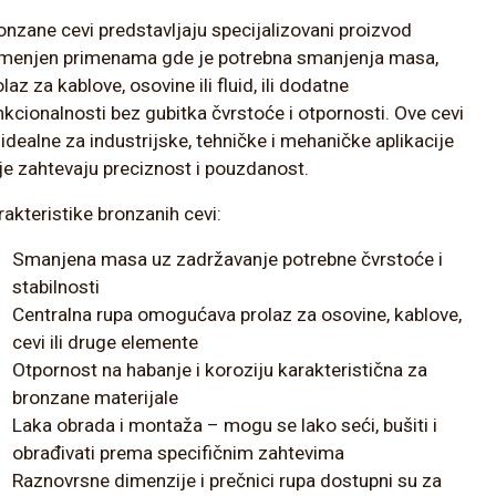
onzane cevi predstavljaju specijalizovani proizvod
menjen primenama gde je potrebna smanjenja masa,
laz za kablove, osovine ili fluid, ili dodatne
nkcionalnosti bez gubitka čvrstoće i otpornosti. Ove cevi
 idealne za industrijske, tehničke i mehaničke aplikacije
je zahtevaju preciznost i pouzdanost.
rakteristike bronzanih cevi:
Smanjena masa uz zadržavanje potrebne čvrstoće i
stabilnosti
Centralna rupa omogućava prolaz za osovine, kablove,
cevi ili druge elemente
Otpornost na habanje i koroziju karakteristična za
bronzane materijale
Laka obrada i montaža – mogu se lako seći, bušiti i
obrađivati prema specifičnim zahtevima
Raznovrsne dimenzije i prečnici rupa dostupni su za