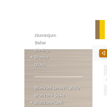
Katalog materijala
Aluminijum
Bakar
Mesing
Bronza
Olovo
Bronzani Limovi i ploče
Bronzane Šipke
Bronzane Cevi