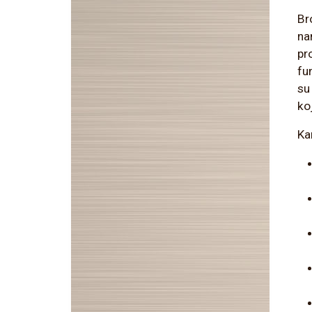
Br
na
pro
fu
su
ko
Ka