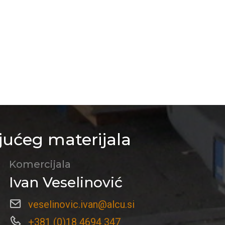
jućeg materijala
Komercijala
Ivan Veselinović
veselinovic.ivan@alcu.si
+381 (0)18 4694 347