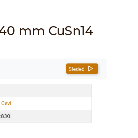
/140 mm CuSn14
Sledeći
 Cevi
2830