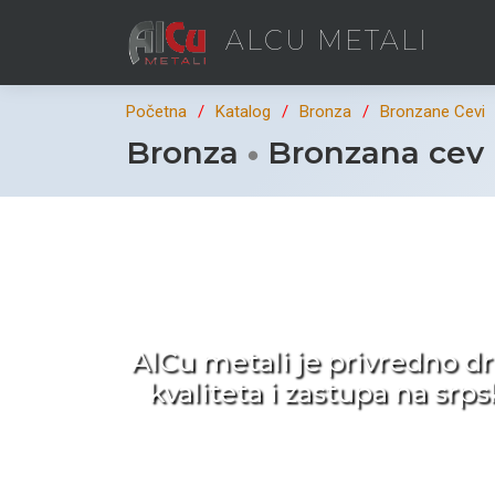
ALCU METALI
Početna
Katalog
Bronza
Bronzane Cevi
Bronza
Bronzana cev 
Ka
AlCu metali je privredno d
kvaliteta i zastupa na sr