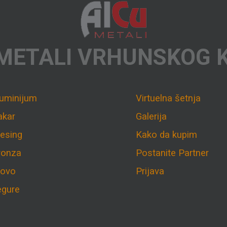
METALI VRHUNSKOG 
luminijum
Virtuelna šetnja
akar
Galerija
esing
Kako da kupim
ronza
Postanite Partner
lovo
Prijava
egure