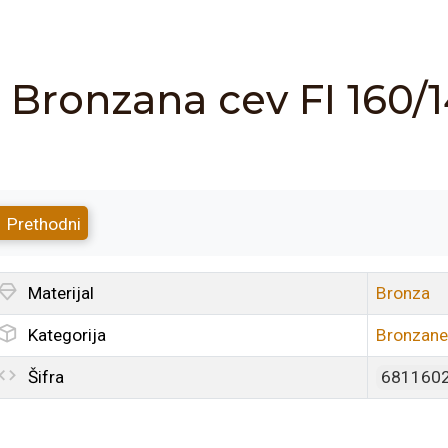
Bronzana cev FI 160
Prethodni
Materijal
Bronza
Kategorija
Bronzane
Šifra
681160