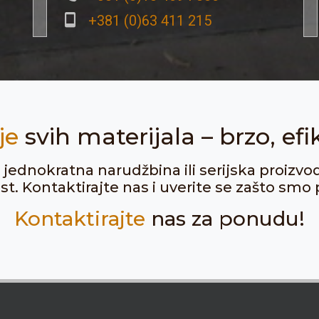
+381 (0)63 411 215
je
svih materijala – brzo, efi
ju jednokratna narudžbina ili serijska proizvo
. Kontaktirajte nas i uverite se zašto smo p
Kontaktirajte
nas za ponudu!