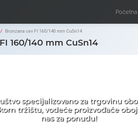
Početna
Bronzana cev FI 160/140 mm CuSn14
FI 160/140 mm CuSn14
d ne tražite nego birat
ruštvo specijalizovano za trgovinu 
pskom tržištu, vodeće proizvođače obo
nas za ponudu!