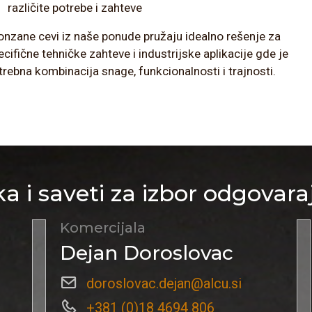
različite potrebe i zahteve
onzane cevi iz naše ponude pružaju idealno rešenje za
ecifične tehničke zahteve i industrijske aplikacije gde je
trebna kombinacija snage, funkcionalnosti i trajnosti.
a i saveti za izbor odgovara
Komercijala
Dejan Doroslovac
doroslovac.dejan@alcu.si
+381 (0)18 4694 806