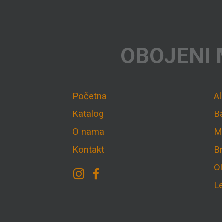
OBOJENI 
Početna
A
Katalog
B
O nama
M
Kontakt
B
O
L