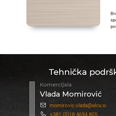
Br
sp
po
Tehnička podršk
Komercijala
Vlada Momirović
momirovic.vlada@alcu.si
+381 (0)18 4694 805