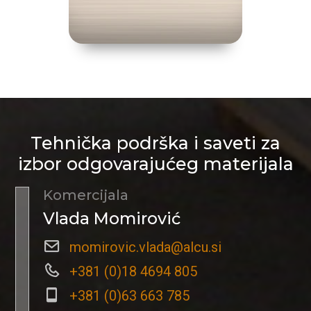
Tehnička podrška i saveti za
izbor odgovarajućeg materijala
Komercijala
Vlada Momirović
momirovic.vlada@alcu.si
+381 (0)18 4694 805
+381 (0)63 663 785