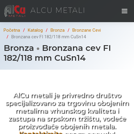
ALCU METALI
Početna
Katalog
Bronza
Bronzane Cevi
Bronzana cev FI 182/118 mm CuSn14
Bronza
Bronzana cev FI
182/118 mm CuSn14
Kad ne tražite nego birate !
AlCu metali je privredno društvo
specijalizovano za trgovinu obojenim
metalima vrhunskog kvaliteta i
zastupa na srpskom tržištu, vodeće
proizvođače obojenih metala.