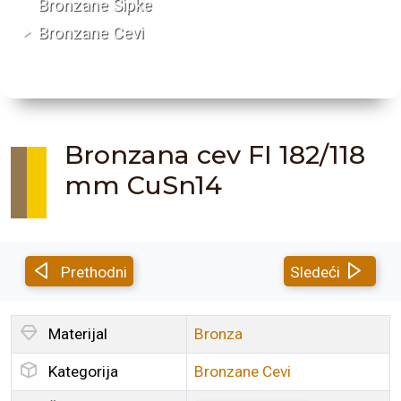
Bronzane Šipke
Bronzane Cevi
Bronzana cev FI 182/118
mm CuSn14
Prethodni
Sledeći
Materijal
Bronza
Kategorija
Bronzane Cevi