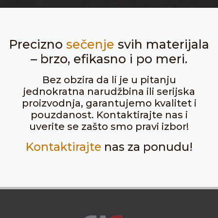
Precizno
sečenje
svih materijala
– brzo, efikasno i po meri.
Bez obzira da li je u pitanju
jednokratna narudžbina ili serijska
proizvodnja, garantujemo kvalitet i
pouzdanost. Kontaktirajte nas i
uverite se zašto smo pravi izbor!
Kontaktirajte
nas za ponudu!