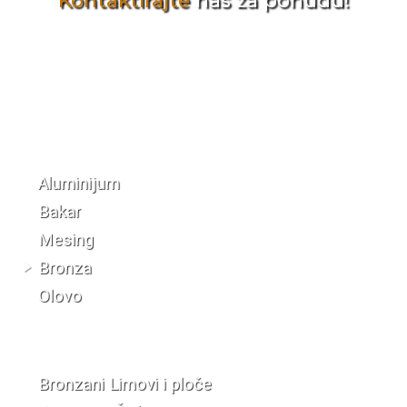
Kontaktirajte
nas za ponudu!
Katalog materijala
Aluminijum
Bakar
Mesing
Bronza
Olovo
Bronzani Limovi i ploče