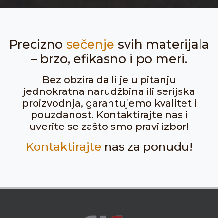
Precizno
sečenje
svih materijala
– brzo, efikasno i po meri.
Bez obzira da li je u pitanju
jednokratna narudžbina ili serijska
proizvodnja, garantujemo kvalitet i
pouzdanost. Kontaktirajte nas i
uverite se zašto smo pravi izbor!
Kontaktirajte
nas za ponudu!