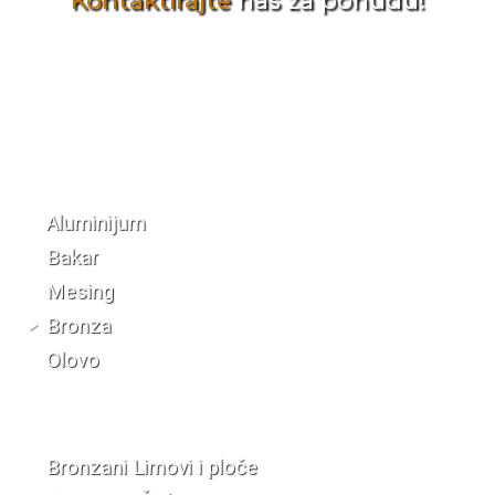
Kontaktirajte
nas za ponudu!
Katalog materijala
Aluminijum
Bakar
Mesing
Bronza
Olovo
Bronzani Limovi i ploče