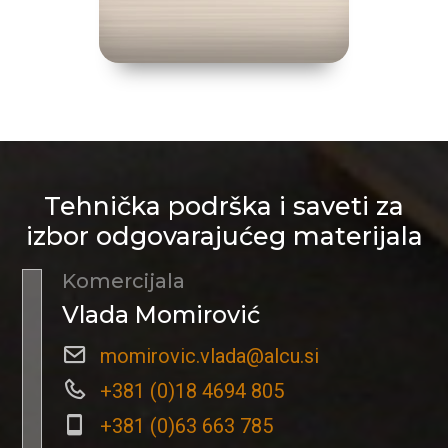
Tehnička podrška i saveti za
izbor odgovarajućeg materijala
Komercijala
Vlada Momirović
momirovic.vlada@alcu.si
+381 (0)18 4694 805
+381 (0)63 663 785