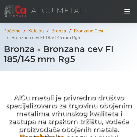
ALCU METALI
Početna
Katalog
Bronza
Bronzane Cevi
Bronzana cev FI 185/145 mm Rg5
Bronza
Bronzana cev FI
185/145 mm Rg5
Kad ne tražite nego birate !
AlCu metali je privredno društvo
specijalizovano za trgovinu obojenim
metalima vrhunskog kvaliteta i
zastupa na srpskom tržištu, vodeće
proizvođače obojenih metala.