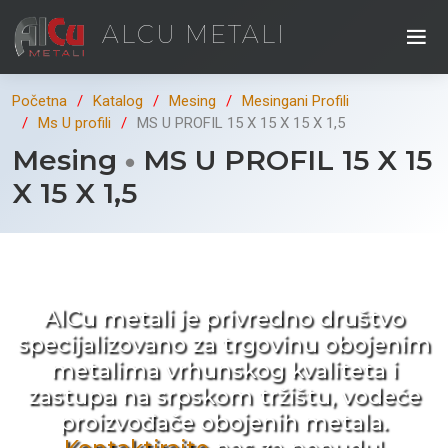
ALCU METALI
Početna
Katalog
Mesing
Mesingani Profili
Ms U profili
MS U PROFIL 15 X 15 X 15 X 1,5
Mesing
MS U PROFIL 15 X 15
X 15 X 1,5
Kad ne tražite nego birate !
AlCu metali je privredno društvo
specijalizovano za trgovinu obojenim
metalima vrhunskog kvaliteta i
zastupa na srpskom tržištu, vodeće
proizvođače obojenih metala.