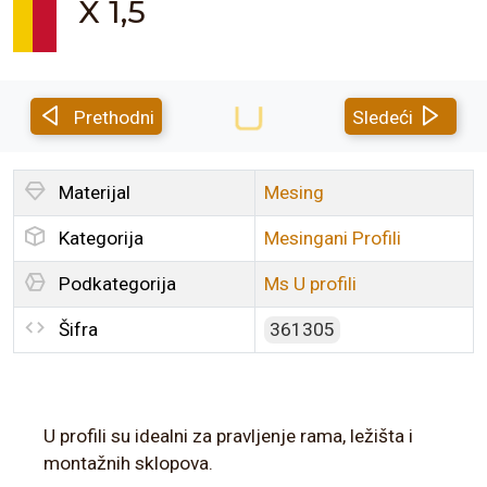
X 1,5
Prethodni
Sledeći
Materijal
Mesing
Kategorija
Mesingani Profili
Podkategorija
Ms U profili
Šifra
361305
U profili su idealni za pravljenje rama, ležišta i
montažnih sklopova.