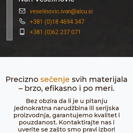
veselinovic.ivan@alcu.si
+381 (0)18 4694 347
+381 (0)62 237 071
Precizno
sečenje
svih materijala
– brzo, efikasno i po meri.
Bez obzira da li je u pitanju
jednokratna narudžbina ili serijska
proizvodnja, garantujemo kvalitet i
pouzdanost. Kontaktirajte nas i
uverite se zašto smo pravi izbor!