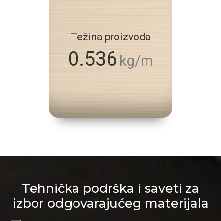
Težina proizvoda
0.536
kg/m
Tehnička podrška i saveti za
izbor odgovarajućeg materijala