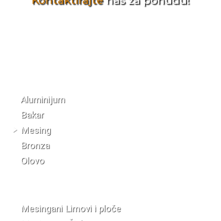
Kontaktirajte
nas za ponudu!
Katalog materijala
Aluminijum
Bakar
Mesing
Bronza
Olovo
Mesingani Limovi i ploče