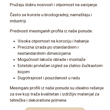
Pružaju dobru nosivost i otpornost na savijanje.
Često se koriste u brodogradnji, nameštaju i
industriji.
Prednosti mesinganih profila iz naše ponude:
Visoka otpornost na koroziju i habanje
Precizna izrada po standardnim i
nestandardnim dimenzijama
Mogućnost lakoće obrade i montaže
Estetski privlačan izgled sa zlatno-žućkastom
bojom
Dugotrajnost i pouzdanost u radu
Mesingani profili iz naše ponude su idealno rešenje
za sve koji traže kvalitetan i izdržljiv materijal za
tehničke i dekorativne primene.