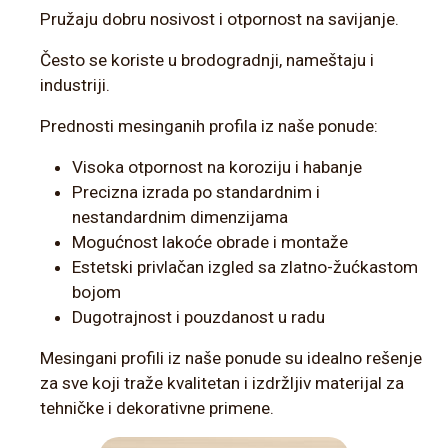
Pružaju dobru nosivost i otpornost na savijanje.
Često se koriste u brodogradnji, nameštaju i
industriji.
Prednosti mesinganih profila iz naše ponude:
Visoka otpornost na koroziju i habanje
Precizna izrada po standardnim i
nestandardnim dimenzijama
Mogućnost lakoće obrade i montaže
Estetski privlačan izgled sa zlatno-žućkastom
bojom
Dugotrajnost i pouzdanost u radu
Mesingani profili iz naše ponude su idealno rešenje
za sve koji traže kvalitetan i izdržljiv materijal za
tehničke i dekorativne primene.