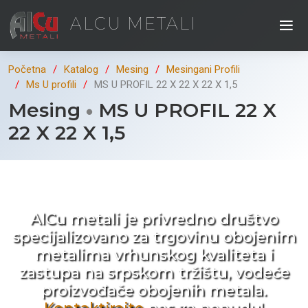
ALCU METALI
Početna
Katalog
Mesing
Mesingani Profili
Ms U profili
MS U PROFIL 22 X 22 X 22 X 1,5
Mesing
MS U PROFIL 22 X
22 X 22 X 1,5
Kad ne tražite nego birate !
AlCu metali je privredno društvo
specijalizovano za trgovinu obojenim
metalima vrhunskog kvaliteta i
zastupa na srpskom tržištu, vodeće
proizvođače obojenih metala.