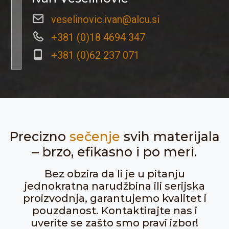
veselinovic.ivan@alcu.si
+381 (0)18 4694 347
+381 (0)62 237 071
Precizno
sečenje
svih materijala
– brzo, efikasno i po meri.
Bez obzira da li je u pitanju
jednokratna narudžbina ili serijska
proizvodnja, garantujemo kvalitet i
pouzdanost. Kontaktirajte nas i
uverite se zašto smo pravi izbor!