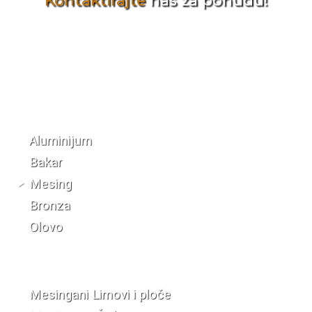
Kontaktirajte
nas za ponudu!
Katalog materijala
Aluminijum
Bakar
Mesing
Bronza
Olovo
Mesingani Limovi i ploče