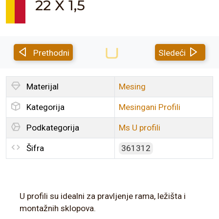
22 X 1,5
Prethodni
Sledeći
Materijal
Mesing
Kategorija
Mesingani Profili
Podkategorija
Ms U profili
Šifra
361312
U profili su idealni za pravljenje rama, ležišta i
montažnih sklopova.