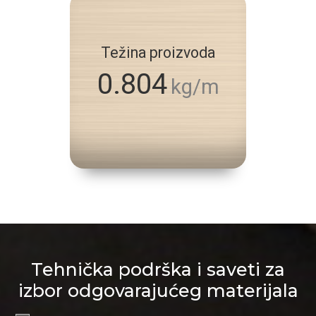
Težina proizvoda
0.804
kg/m
Tehnička podrška i saveti za
izbor odgovarajućeg materijala