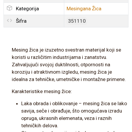
Kategorija
Mesingana Žica
Šifra
351110
Mesing žica je izuzetno svestran materijal koji se
koristi u različitim industrijama i zanatstvu.
Zahvaljujući svojoj duktilnosti, otpornosti na
koroziju i atraktivnom izgledu, mesing žica je
idealna za tehničke, umetničke i montažne primene.
Karakteristike mesing žice:
Laka obrada i oblikovanje – mesing žica se lako
savija, seče i obrađuje, što omogućava izradu
opruga, ukrasnih elemenata, veza i raznih
tehničkih delova.