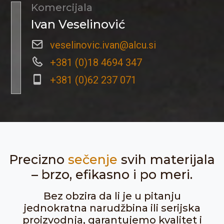
Komercijala
Ivan Veselinović
veselinovic.ivan@alcu.si
+381 (0)18 4694 347
+381 (0)62 237 071
Precizno
sečenje
svih materijala
– brzo, efikasno i po meri.
Bez obzira da li je u pitanju
jednokratna narudžbina ili serijska
proizvodnja, garantujemo kvalitet i