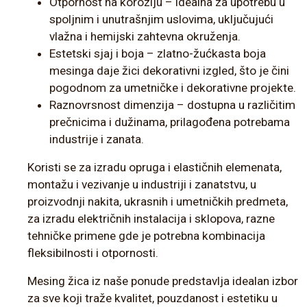
Otpornost na koroziju – idealna za upotrebu u
spoljnim i unutrašnjim uslovima, uključujući
vlažna i hemijski zahtevna okruženja.
Estetski sjaj i boja – zlatno-žućkasta boja
mesinga daje žici dekorativni izgled, što je čini
pogodnom za umetničke i dekorativne projekte.
Raznovrsnost dimenzija – dostupna u različitim
prečnicima i dužinama, prilagođena potrebama
industrije i zanata.
Koristi se za izradu opruga i elastičnih elemenata,
montažu i vezivanje u industriji i zanatstvu, u
proizvodnji nakita, ukrasnih i umetničkih predmeta,
za izradu električnih instalacija i sklopova, razne
tehničke primene gde je potrebna kombinacija
fleksibilnosti i otpornosti.
Mesing žica iz naše ponude predstavlja idealan izbor
za sve koji traže kvalitet, pouzdanost i estetiku u