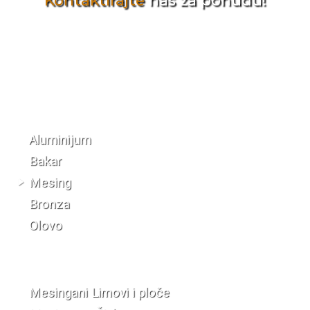
Kontaktirajte
nas za ponudu!
Katalog materijala
Aluminijum
Bakar
Mesing
Bronza
Olovo
Mesingani Limovi i ploče