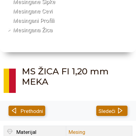
Mesingane Šipke
Mesingane Cevi
Mesingani Profili
Mesingana Žica
MS ŽICA FI 1,20 mm
MEKA
Prethodni
Sledeći
Materijal
Mesing