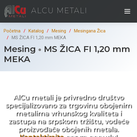
ALCU METALI
Početna
Katalog
Mesing
Mesingana Žica
MS ŽICA FI 1,20 mm MEKA
Mesing
MS ŽICA FI 1,20 mm
MEKA
Kad ne tražite nego birate !
AlCu metali je privredno društvo
specijalizovano za trgovinu obojenim
metalima vrhunskog kvaliteta i
zastupa na srpskom tržištu, vodeće
proizvođače obojenih metala.