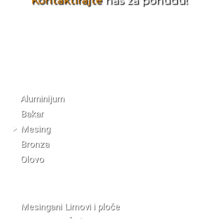
Kontaktirajte
nas za ponudu!
Katalog materijala
Aluminijum
Bakar
Mesing
Bronza
Olovo
Mesingani Limovi i ploče