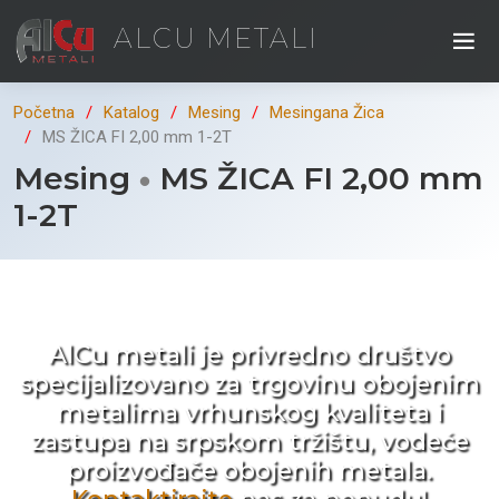
ALCU METALI
Početna
Katalog
Mesing
Mesingana Žica
MS ŽICA FI 2,00 mm 1-2T
Mesing
MS ŽICA FI 2,00 mm
1-2T
Kad ne tražite nego birate !
AlCu metali je privredno društvo
specijalizovano za trgovinu obojenim
metalima vrhunskog kvaliteta i
zastupa na srpskom tržištu, vodeće
proizvođače obojenih metala.