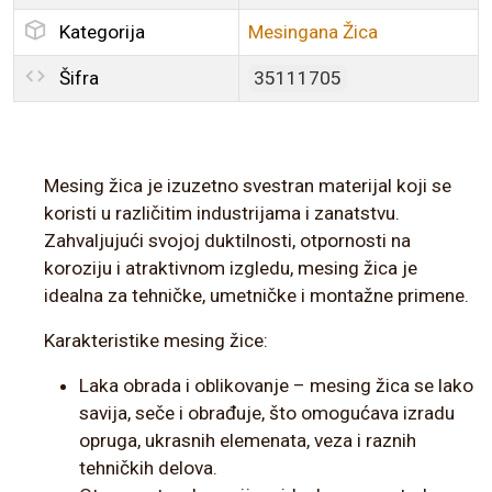
Kategorija
Mesingana Žica
Šifra
35111705
Mesing žica je izuzetno svestran materijal koji se
koristi u različitim industrijama i zanatstvu.
Zahvaljujući svojoj duktilnosti, otpornosti na
koroziju i atraktivnom izgledu, mesing žica je
idealna za tehničke, umetničke i montažne primene.
Karakteristike mesing žice:
Laka obrada i oblikovanje – mesing žica se lako
savija, seče i obrađuje, što omogućava izradu
opruga, ukrasnih elemenata, veza i raznih
tehničkih delova.