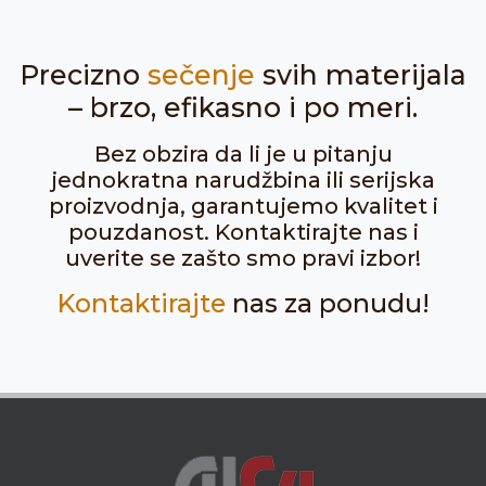
Precizno
sečenje
svih materijala
– brzo, efikasno i po meri.
Bez obzira da li je u pitanju
jednokratna narudžbina ili serijska
proizvodnja, garantujemo kvalitet i
pouzdanost. Kontaktirajte nas i
uverite se zašto smo pravi izbor!
Kontaktirajte
nas za ponudu!