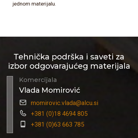
jednom materijalu.
Tehnička podrška i saveti za
izbor odgovarajućeg materijala
Komercijala
Vlada Momirović
momirovic.vlada@alcu.si
+381 (0)18 4694 805
+381 (0)63 663 785