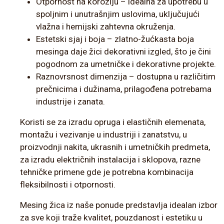
Otpornost na koroziju – idealna za upotrebu u
spoljnim i unutrašnjim uslovima, uključujući
vlažna i hemijski zahtevna okruženja.
Estetski sjaj i boja – zlatno-žućkasta boja
mesinga daje žici dekorativni izgled, što je čini
pogodnom za umetničke i dekorativne projekte.
Raznovrsnost dimenzija – dostupna u različitim
prečnicima i dužinama, prilagođena potrebama
industrije i zanata.
Koristi se za izradu opruga i elastičnih elemenata,
montažu i vezivanje u industriji i zanatstvu, u
proizvodnji nakita, ukrasnih i umetničkih predmeta,
za izradu električnih instalacija i sklopova, razne
tehničke primene gde je potrebna kombinacija
fleksibilnosti i otpornosti.
Mesing žica iz naše ponude predstavlja idealan izbor
za sve koji traže kvalitet, pouzdanost i estetiku u