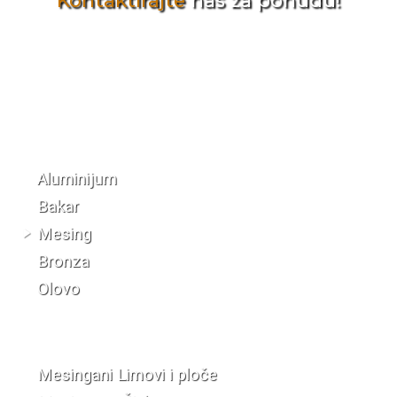
Kontaktirajte
nas za ponudu!
Katalog materijala
Aluminijum
Bakar
Mesing
Bronza
Olovo
Mesingani Limovi i ploče