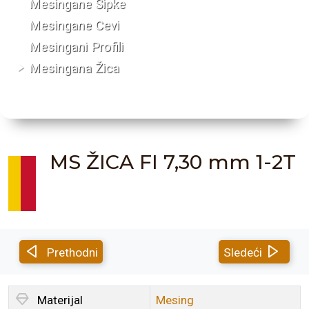
Mesingane Šipke
Mesingane Cevi
Mesingani Profili
Mesingana Žica
MS ŽICA FI 7,30 mm 1-2T
Prethodni
Sledeći
Materijal
Mesing