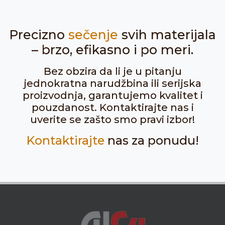
Precizno
sečenje
svih materijala
– brzo, efikasno i po meri.
Bez obzira da li je u pitanju
jednokratna narudžbina ili serijska
proizvodnja, garantujemo kvalitet i
pouzdanost. Kontaktirajte nas i
uverite se zašto smo pravi izbor!
Kontaktirajte
nas za ponudu!