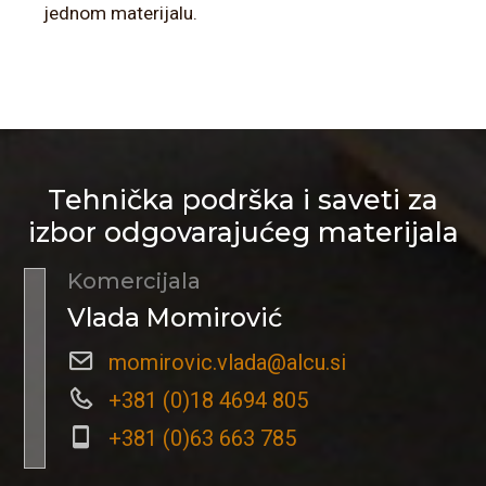
jednom materijalu.
Tehnička podrška i saveti za
izbor odgovarajućeg materijala
Komercijala
Vlada Momirović
momirovic.vlada@alcu.si
+381 (0)18 4694 805
+381 (0)63 663 785