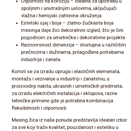
Otpornost na koroziju – idealna za upotrebu u
spoljnim i unutrašnjim uslovima, uključujući
vlažna i hemijski zahtevna okruženja.
Estetski sjaj i boja – zlatno-žućkasta boja
mesinga daje žici dekorativni izgled, što je čini
pogodnom za umetničke i dekorativne projekte.
Raznovrsnost dimenzija – dostupna u različitim
prečnicima i dužinama, prilagođena potrebama
industrije i zanata.
Koristi se za izradu opruga i elastičnih elemenata,
montažu i vezivanje u industriji i zanatstvu, u
proizvodnji nakita, ukrasnih i umetničkih predmeta,
za izradu električnih instalacija i sklopova, razne
tehničke primene gde je potrebna kombinacija
fleksibilnosti i otpornosti.
Mesing žica iz naše ponude predstavlja idealan izbor
za sve koji traže kvalitet, pouzdanost i estetiku u