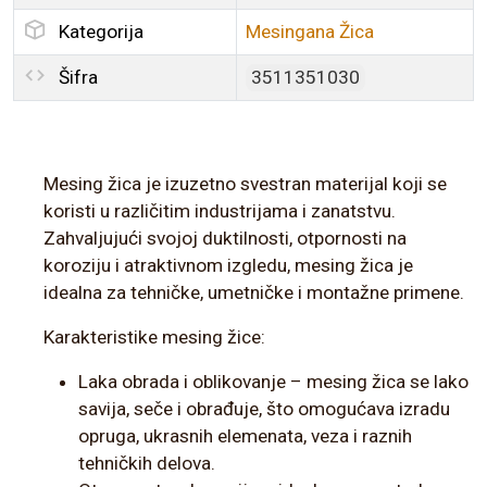
Kategorija
Mesingana Žica
Šifra
3511351030
Mesing žica je izuzetno svestran materijal koji se
koristi u različitim industrijama i zanatstvu.
Zahvaljujući svojoj duktilnosti, otpornosti na
koroziju i atraktivnom izgledu, mesing žica je
idealna za tehničke, umetničke i montažne primene.
Karakteristike mesing žice:
Laka obrada i oblikovanje – mesing žica se lako
savija, seče i obrađuje, što omogućava izradu
opruga, ukrasnih elemenata, veza i raznih
tehničkih delova.