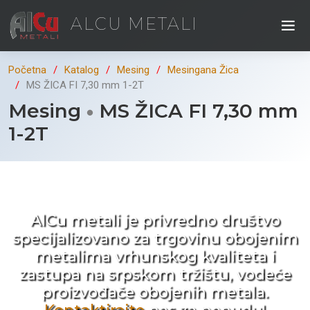
ALCU METALI
Početna
Katalog
Mesing
Mesingana Žica
MS ŽICA FI 7,30 mm 1-2T
Mesing
MS ŽICA FI 7,30 mm
1-2T
Kad ne tražite nego birate !
AlCu metali je privredno društvo
specijalizovano za trgovinu obojenim
metalima vrhunskog kvaliteta i
zastupa na srpskom tržištu, vodeće
proizvođače obojenih metala.