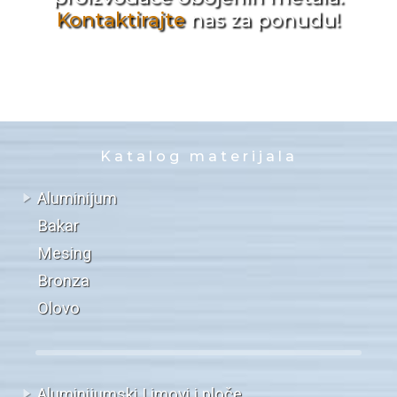
Kontaktirajte
nas za ponudu!
Katalog materijala
Aluminijum
Bakar
Mesing
Bronza
Olovo
Aluminijumski Limovi i ploče