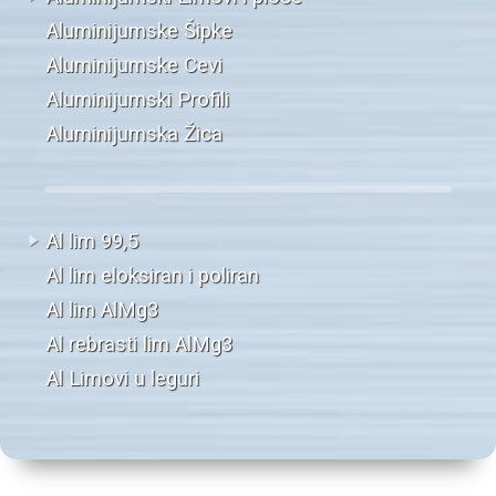
Aluminijumske Šipke
Aluminijumske Cevi
Aluminijumski Profili
Aluminijumska Žica
Al lim 99,5
Al lim eloksiran i poliran
Al lim AlMg3
Al rebrasti lim AlMg3
Al Limovi u leguri