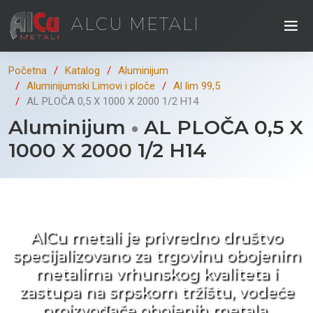
ALCU METALI
Početna
Katalog
Aluminijum
Aluminijumski Limovi i ploče
Al lim 99,5
AL PLOČA 0,5 X 1000 X 2000 1/2 H14
Aluminijum
AL PLOČA 0,5 X
1000 X 2000 1/2 H14
Kad ne tražite nego birate !
AlCu metali je privredno društvo
specijalizovano za trgovinu obojenim
metalima vrhunskog kvaliteta i
zastupa na srpskom tržištu, vodeće
proizvođače obojenih metala.