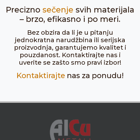
Precizno
sečenje
svih materijala
– brzo, efikasno i po meri.
Bez obzira da li je u pitanju
jednokratna narudžbina ili serijska
proizvodnja, garantujemo kvalitet i
pouzdanost. Kontaktirajte nas i
uverite se zašto smo pravi izbor!
Kontaktirajte
nas za ponudu!