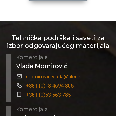
Tehnička podrška i saveti za
izbor odgovarajućeg materijala
Komercijala
Vlada Momirović
momirovic.vlada@alcu.si
+381 (0)18 4694 805
+381 (0)63 663 785
Komercijala