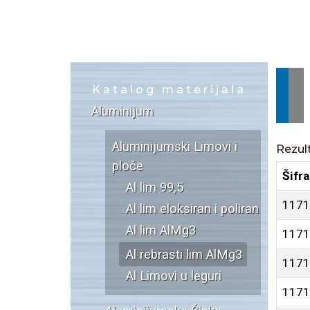
Katalog materijala
Aluminijum
Aluminijumski Limovi i
Rezult
ploče
Šifra
Al lim 99,5
1171
Al lim eloksiran i poliran
Al lim AlMg3
1171
Al rebrasti lim AlMg3
1171
Al Limovi u leguri
1171