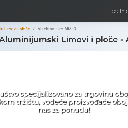
Početna
i Limovi i ploče
Al rebrasti lim AlMg3
Aluminijumski Limovi i ploče
A
d ne tražite nego birat
ruštvo specijalizovano za trgovinu 
pskom tržištu, vodeće proizvođače obo
nas za ponudu!