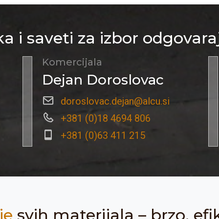
a i saveti za izbor odgovara
Komercijala
Dejan Doroslovac
doroslovac.dejan@alcu.si
+381 (0)18 4694 806
+381 (0)63 411 215
je
svih materijala – brzo, efi