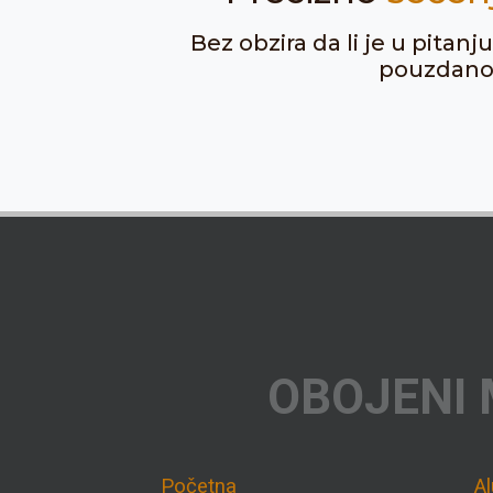
Bez obzira da li je u pitan
pouzdanost
OBOJENI 
Početna
A