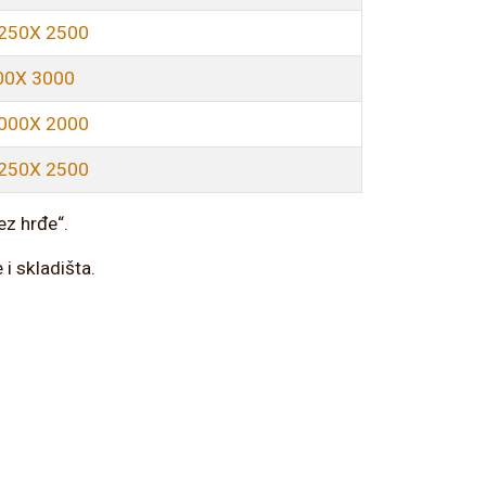
1250X 2500
00X 3000
1000X 2000
1250X 2500
ez hrđe“.
 i skladišta.