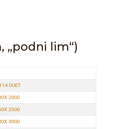
, „podni lim“)
H114 DUET
00X 2000
50X 2500
00X 3000