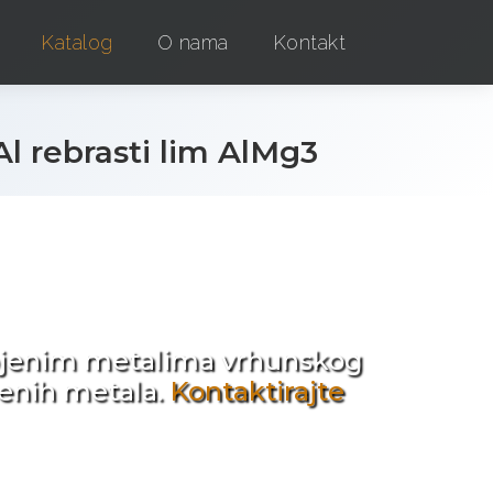
Katalog
O nama
Kontakt
l rebrasti lim AlMg3
e !
obojenim metalima vrhunskog
jenih metala.
Kontaktirajte