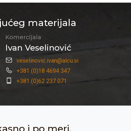
jućeg materijala
Komercijala
Ivan Veselinović
veselinovic.ivan@alcu.si
+381 (0)18 4694 347
+381 (0)62 237 071
kasno i po meri.