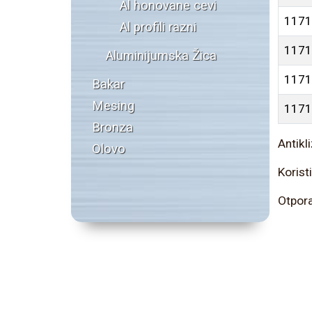
Al honovane cevi
1171
Al profili razni
1171
Aluminijumska Žica
1171
Bakar
Mesing
1171
Bronza
Antikl
Olovo
Korist
Otpora