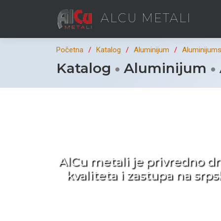
ALCU METALI
Početna
Katalog
Aluminijum
Aluminijumsk
Katalog
Aluminijum
Ka
AlCu metali je privredno d
kvaliteta i zastupa na sr