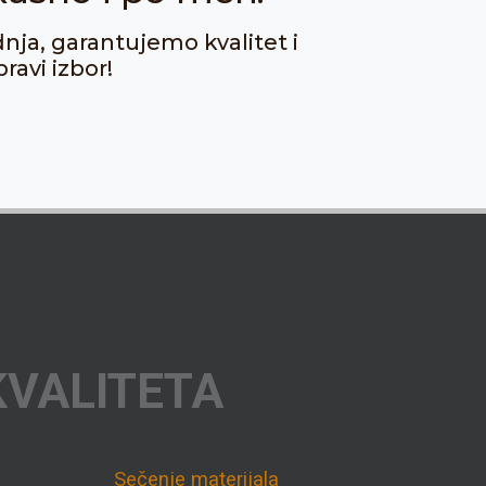
dnja, garantujemo kvalitet i
ravi izbor!
KVALITETA
Sečenje materijala