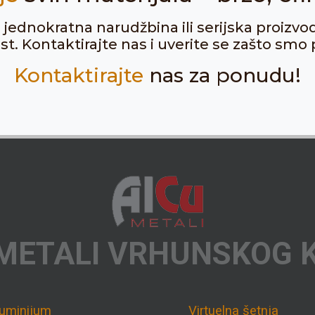
ju jednokratna narudžbina ili serijska proizvo
. Kontaktirajte nas i uverite se zašto smo p
Kontaktirajte
nas za ponudu!
METALI VRHUNSKOG 
luminijum
Virtuelna šetnja