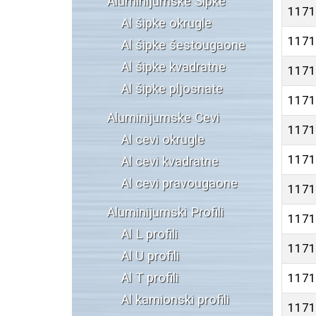
Aluminijumske Šipke
1171
Al šipke okrugle
1171
Al šipke šestougaone
Al šipke kvadratne
1171
Al šipke pljosnate
1171
Aluminijumske Cevi
1171
Al cevi okrugle
1171
Al cevi kvadratne
Al cevi pravougaone
1171
Aluminijumski Profili
1171
Al L profili
1171
Al U profili
Al T profili
1171
Al kamionski profili
1171