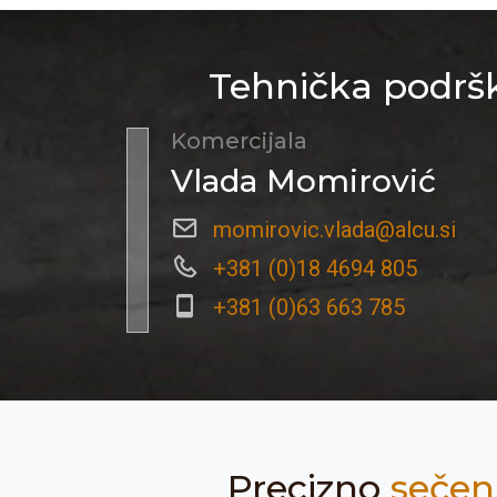
Tehnička podršk
Komercijala
Vlada Momirović
momirovic.vlada@alcu.si
+381 (0)18 4694 805
+381 (0)63 663 785
Precizno
sečen