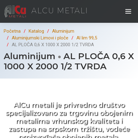
ALCU METALI
Početna
Katalog
Aluminijum
Aluminijumski Limovi i ploče
Al lim 99,5
AL PLOČA 0,6 X 1000 X 2000 1/2 TVRDA
Aluminijum
AL PLOČA 0,6 X
1000 X 2000 1/2 TVRDA
Kad ne tražite nego birate !
AlCu metali je privredno društvo
specijalizovano za trgovinu obojenim
metalima vrhunskog kvaliteta i
zastupa na srpskom tržištu, vodeće
proizvođače obojenih metala.