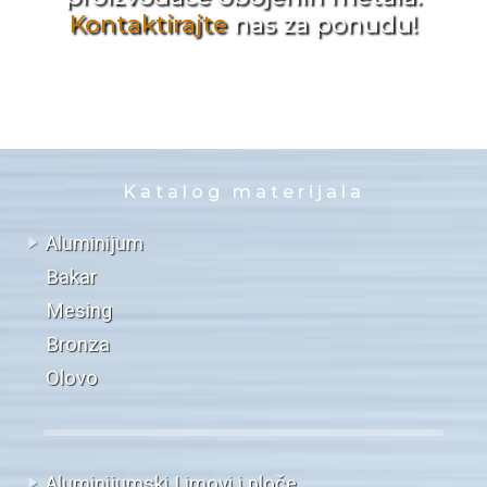
Kontaktirajte
nas za ponudu!
Katalog materijala
Aluminijum
Bakar
Mesing
Bronza
Olovo
Aluminijumski Limovi i ploče