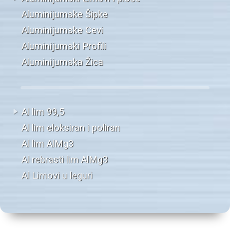
Aluminijumske Šipke
Aluminijumske Cevi
Aluminijumski Profili
Aluminijumska Žica
Al lim 99,5
Al lim eloksiran i poliran
Al lim AlMg3
Al rebrasti lim AlMg3
Al Limovi u leguri