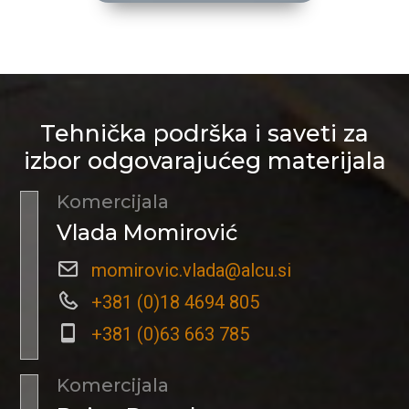
Tehnička podrška i saveti za
izbor odgovarajućeg materijala
Komercijala
Vlada Momirović
momirovic.vlada@alcu.si
+381 (0)18 4694 805
+381 (0)63 663 785
Komercijala