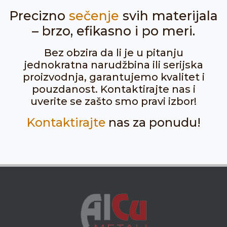
Precizno
sečenje
svih materijala
– brzo, efikasno i po meri.
Bez obzira da li je u pitanju
jednokratna narudžbina ili serijska
proizvodnja, garantujemo kvalitet i
pouzdanost. Kontaktirajte nas i
uverite se zašto smo pravi izbor!
Kontaktirajte
nas za ponudu!