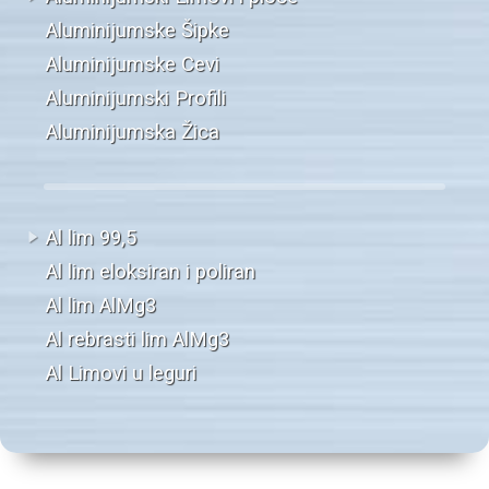
Aluminijumske Šipke
Aluminijumske Cevi
Aluminijumski Profili
Aluminijumska Žica
Al lim 99,5
Al lim eloksiran i poliran
Al lim AlMg3
Al rebrasti lim AlMg3
Al Limovi u leguri