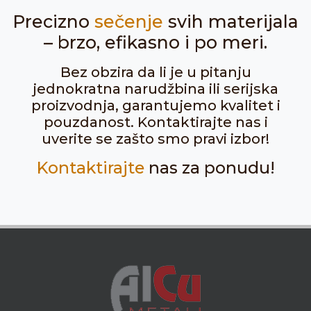
Precizno
sečenje
svih materijala
– brzo, efikasno i po meri.
Bez obzira da li je u pitanju
jednokratna narudžbina ili serijska
proizvodnja, garantujemo kvalitet i
pouzdanost. Kontaktirajte nas i
uverite se zašto smo pravi izbor!
Kontaktirajte
nas za ponudu!