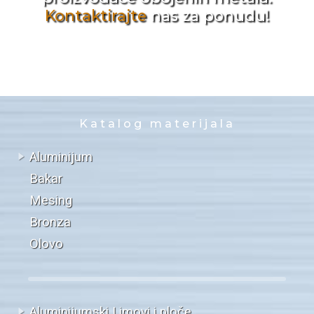
Kontaktirajte
nas za ponudu!
Katalog materijala
Aluminijum
Bakar
Mesing
Bronza
Olovo
Aluminijumski Limovi i ploče