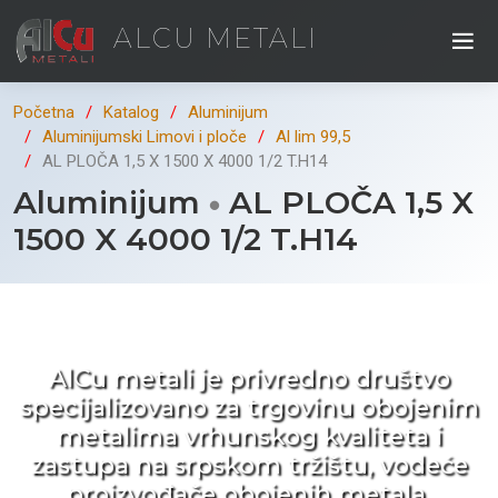
ALCU METALI
Početna
Katalog
Aluminijum
Aluminijumski Limovi i ploče
Al lim 99,5
AL PLOČA 1,5 X 1500 X 4000 1/2 T.H14
Aluminijum
AL PLOČA 1,5 X
1500 X 4000 1/2 T.H14
Kad ne tražite nego birate !
AlCu metali je privredno društvo
specijalizovano za trgovinu obojenim
metalima vrhunskog kvaliteta i
zastupa na srpskom tržištu, vodeće
proizvođače obojenih metala.