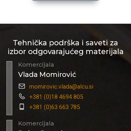
Tehnička podrška i saveti za
izbor odgovarajućeg materijala
Komercijala
Vlada Momirović
momirovic.vlada@alcu.si
+381 (0)18 4694 805
+381 (0)63 663 785
Komercijala