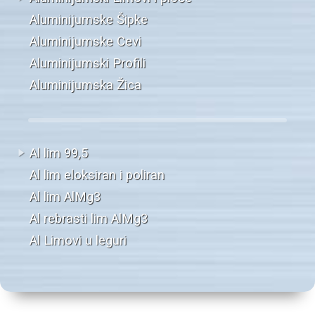
Aluminijumske Šipke
Aluminijumske Cevi
Aluminijumski Profili
Aluminijumska Žica
Al lim 99,5
Al lim eloksiran i poliran
Al lim AlMg3
Al rebrasti lim AlMg3
Al Limovi u leguri