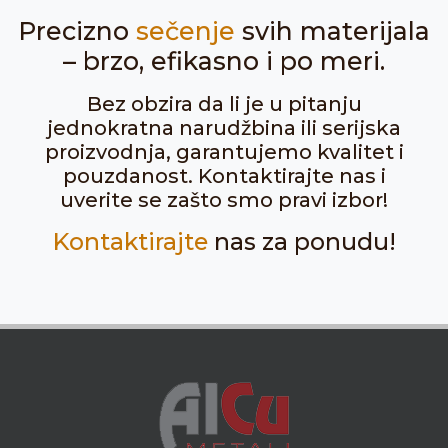
Precizno
sečenje
svih materijala
– brzo, efikasno i po meri.
Bez obzira da li je u pitanju
jednokratna narudžbina ili serijska
proizvodnja, garantujemo kvalitet i
pouzdanost. Kontaktirajte nas i
uverite se zašto smo pravi izbor!
Kontaktirajte
nas za ponudu!