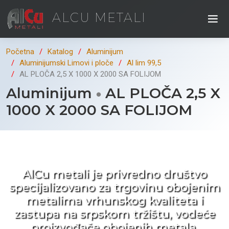
ALCU METALI
Početna
Katalog
Aluminijum
Aluminijumski Limovi i ploče
Al lim 99,5
AL PLOČA 2,5 X 1000 X 2000 SA FOLIJOM
Aluminijum
AL PLOČA 2,5 X
1000 X 2000 SA FOLIJOM
Kad ne tražite nego birate !
AlCu metali je privredno društvo
specijalizovano za trgovinu obojenim
metalima vrhunskog kvaliteta i
zastupa na srpskom tržištu, vodeće
proizvođače obojenih metala.