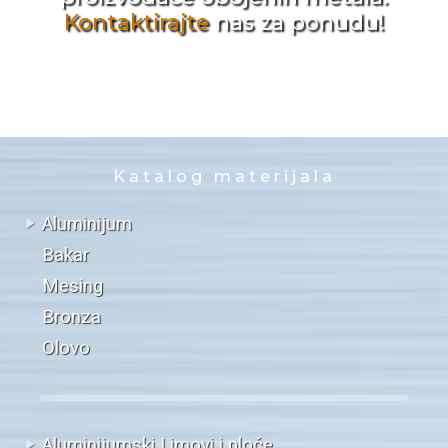
Kontaktirajte
nas za ponudu!
Katalog materijala
Aluminijum
Bakar
Mesing
Bronza
Olovo
Aluminijumski Limovi i ploče