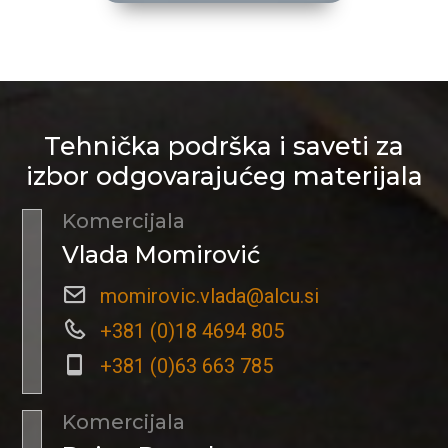
Tehnička podrška i saveti za
izbor odgovarajućeg materijala
Komercijala
Vlada Momirović
momirovic.vlada@alcu.si
+381 (0)18 4694 805
+381 (0)63 663 785
Komercijala