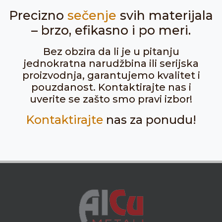
Precizno
sečenje
svih materijala
– brzo, efikasno i po meri.
Bez obzira da li je u pitanju
jednokratna narudžbina ili serijska
proizvodnja, garantujemo kvalitet i
pouzdanost. Kontaktirajte nas i
uverite se zašto smo pravi izbor!
Kontaktirajte
nas za ponudu!