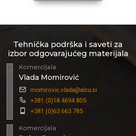
Tehnička podrška i saveti za
izbor odgovarajućeg materijala
Komercijala
Vlada Momirović
momirovic.vlada@alcu.si
+381 (0)18 4694 805
+381 (0)63 663 785
Komercijala