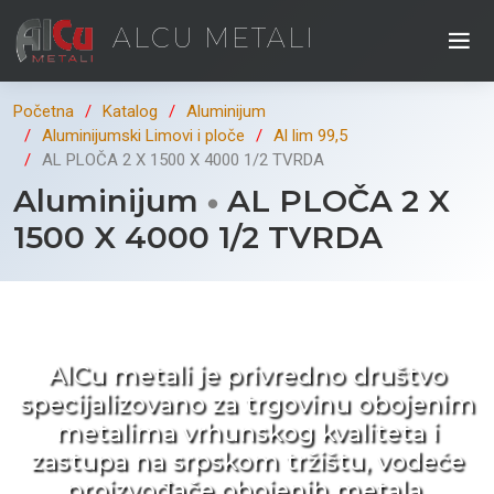
ALCU METALI
Početna
Katalog
Aluminijum
Aluminijumski Limovi i ploče
Al lim 99,5
AL PLOČA 2 X 1500 X 4000 1/2 TVRDA
Aluminijum
AL PLOČA 2 X
1500 X 4000 1/2 TVRDA
Kad ne tražite nego birate !
AlCu metali je privredno društvo
specijalizovano za trgovinu obojenim
metalima vrhunskog kvaliteta i
zastupa na srpskom tržištu, vodeće
proizvođače obojenih metala.