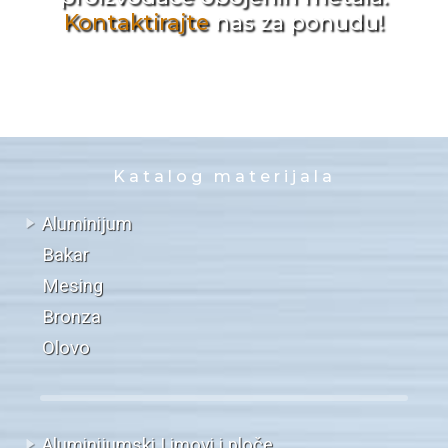
Kontaktirajte
nas za ponudu!
Katalog materijala
Aluminijum
Bakar
Mesing
Bronza
Olovo
Aluminijumski Limovi i ploče