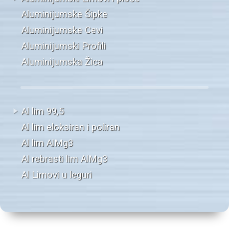
Aluminijumske Šipke
Aluminijumske Cevi
Aluminijumski Profili
Aluminijumska Žica
Al lim 99,5
Al lim eloksiran i poliran
Al lim AlMg3
Al rebrasti lim AlMg3
Al Limovi u leguri