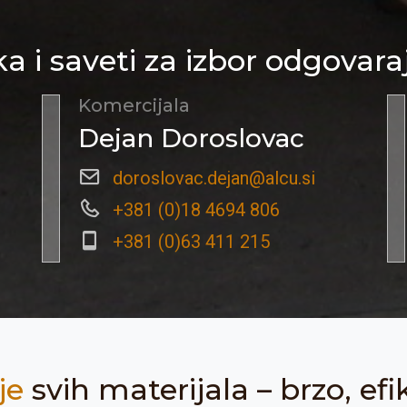
a i saveti za izbor odgovara
Komercijala
Dejan Doroslovac
doroslovac.dejan@alcu.si
+381 (0)18 4694 806
+381 (0)63 411 215
je
svih materijala – brzo, efi