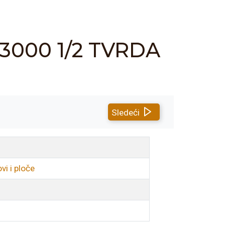
 3000 1/2 TVRDA
Sledeći
i i ploče