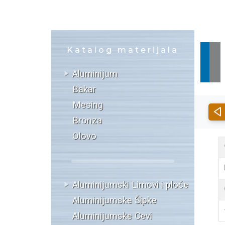
Katalog materijala
Aluminijum
Bakar
Mesing
Bronza
Olovo
Aluminijumski Limovi i ploče
Aluminijumske Šipke
Aluminijumske Cevi