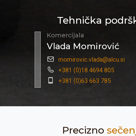
Tehnička podršk
Komercijala
Vlada Momirović
momirovic.vlada@alcu.si
+381 (0)18 4694 805
+381 (0)63 663 785
Precizno
sečen