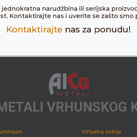
ju jednokratna narudžbina ili serijska proizvo
. Kontaktirajte nas i uverite se zašto smo p
Kontaktirajte
nas za ponudu!
METALI VRHUNSKOG 
luminijum
Virtuelna šetnja