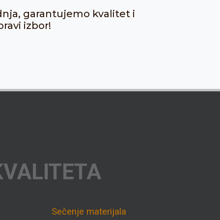
dnja, garantujemo kvalitet i
ravi izbor!
KVALITETA
Sečenje materijala