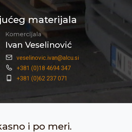
jućeg materijala
Komercijala
Ivan Veselinović
veselinovic.ivan@alcu.si
+381 (0)18 4694 347
+381 (0)62 237 071
kasno i po meri.