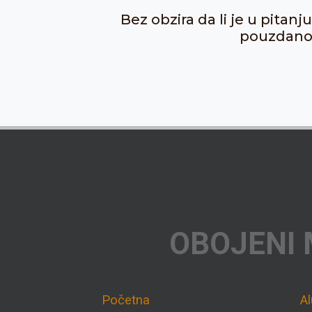
Bez obzira da li je u pitan
pouzdanost
OBOJENI 
Početna
A