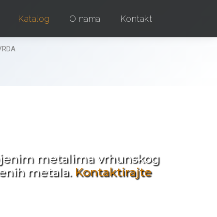
Katalog
O nama
Kontakt
TVRDA
e !
obojenim metalima vrhunskog
jenih metala.
Kontaktirajte