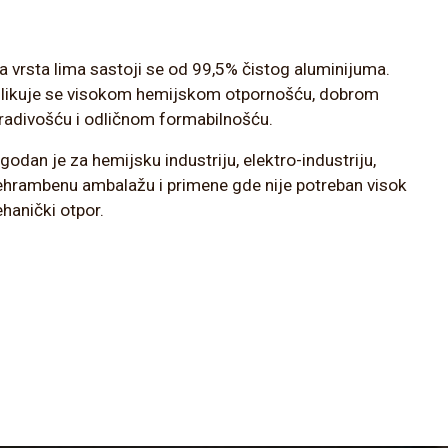
a vrsta lima sastoji se od 99,5% čistog aluminijuma.
likuje se visokom hemijskom otpornošću, dobrom
radivošću i odličnom formabilnošću.
godan je za hemijsku industriju, elektro-industriju,
ehrambenu ambalažu i primene gde nije potreban visok
hanički otpor.