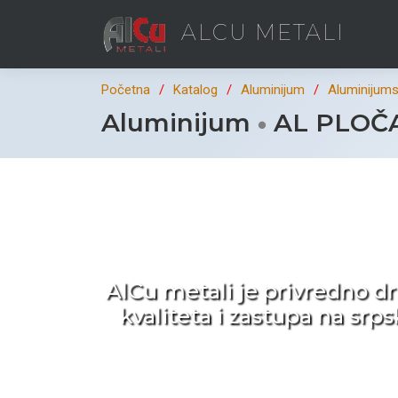
ALCU METALI
Početna
Katalog
Aluminijum
Aluminijumsk
Aluminijum
AL PLOČA 
Ka
AlCu metali je privredno d
kvaliteta i zastupa na sr