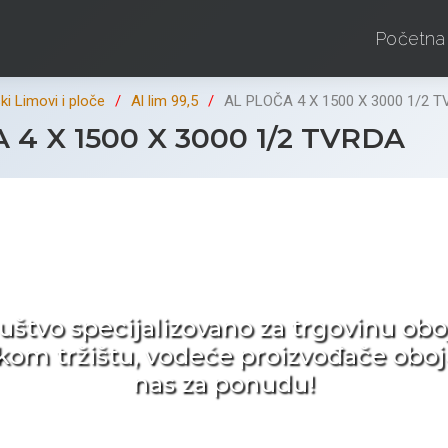
Početna
i Limovi i ploče
Al lim 99,5
AL PLOČA 4 X 1500 X 3000 1/2 
4 X 1500 X 3000 1/2 TVRDA
d ne tražite nego birat
ruštvo specijalizovano za trgovinu 
pskom tržištu, vodeće proizvođače obo
nas za ponudu!