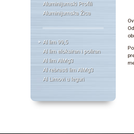
Aluminijumski Profili
Aluminijumska Žica
Ov
Od
ob
Al lim 99,5
Po
Al lim eloksiran i poliran
pr
Al lim AlMg3
me
Al rebrasti lim AlMg3
Al Limovi u leguri