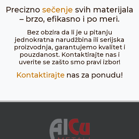
Precizno
sečenje
svih materijala
– brzo, efikasno i po meri.
Bez obzira da li je u pitanju
jednokratna narudžbina ili serijska
proizvodnja, garantujemo kvalitet i
pouzdanost. Kontaktirajte nas i
uverite se zašto smo pravi izbor!
Kontaktirajte
nas za ponudu!