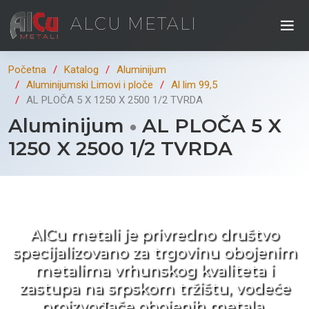
ALCU METALI
Početna
Katalog
Aluminijum
Aluminijumski Limovi i ploče
Al lim 99,5
AL PLOČA 5 X 1250 X 2500 1/2 TVRDA
Aluminijum
AL PLOČA 5 X
1250 X 2500 1/2 TVRDA
Kad ne tražite nego birate !
AlCu metali je privredno društvo
specijalizovano za trgovinu obojenim
metalima vrhunskog kvaliteta i
zastupa na srpskom tržištu, vodeće
proizvođače obojenih metala.