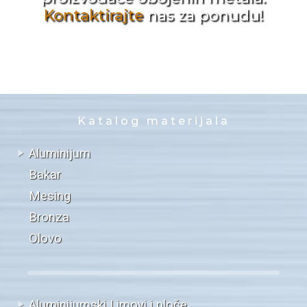
Kontaktirajte
nas za ponudu!
Katalog materijala
Aluminijum
Bakar
Mesing
Bronza
Olovo
Aluminijumski Limovi i ploče