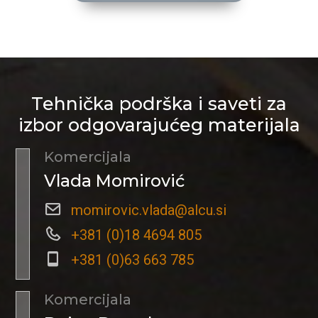
Tehnička podrška i saveti za
izbor odgovarajućeg materijala
Komercijala
Vlada Momirović
momirovic.vlada@alcu.si
+381 (0)18 4694 805
+381 (0)63 663 785
Komercijala