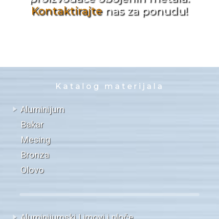
Kontaktirajte
nas za ponudu!
Katalog materijala
Aluminijum
Bakar
Mesing
Bronza
Olovo
Aluminijumski Limovi i ploče