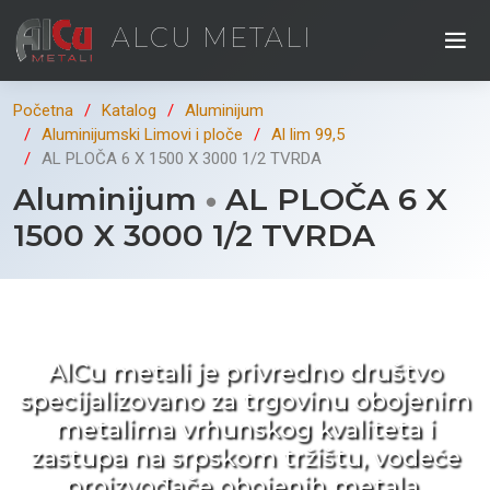
ALCU METALI
Početna
Katalog
Aluminijum
Aluminijumski Limovi i ploče
Al lim 99,5
AL PLOČA 6 X 1500 X 3000 1/2 TVRDA
Aluminijum
AL PLOČA 6 X
1500 X 3000 1/2 TVRDA
Kad ne tražite nego birate !
AlCu metali je privredno društvo
specijalizovano za trgovinu obojenim
metalima vrhunskog kvaliteta i
zastupa na srpskom tržištu, vodeće
proizvođače obojenih metala.