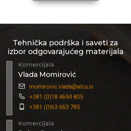
Tehnička podrška i saveti za
izbor odgovarajućeg materijala
Komercijala
Vlada Momirović
momirovic.vlada@alcu.si
+381 (0)18 4694 805
+381 (0)63 663 785
Komercijala