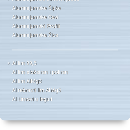
Aluminijumske Šipke
Aluminijumske Cevi
Aluminijumski Profili
Aluminijumska Žica
Al lim 99,5
Al lim eloksiran i poliran
Al lim AlMg3
Al rebrasti lim AlMg3
Al Limovi u leguri