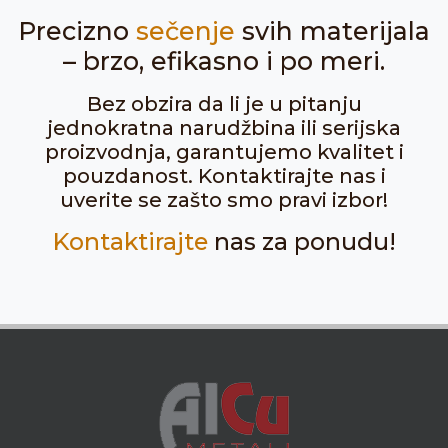
Precizno
sečenje
svih materijala
– brzo, efikasno i po meri.
Bez obzira da li je u pitanju
jednokratna narudžbina ili serijska
proizvodnja, garantujemo kvalitet i
pouzdanost. Kontaktirajte nas i
uverite se zašto smo pravi izbor!
Kontaktirajte
nas za ponudu!