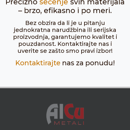
Precizno
sečenje
svih materijala
– brzo, efikasno i po meri.
Bez obzira da li je u pitanju
jednokratna narudžbina ili serijska
proizvodnja, garantujemo kvalitet i
pouzdanost. Kontaktirajte nas i
uverite se zašto smo pravi izbor!
Kontaktirajte
nas za ponudu!