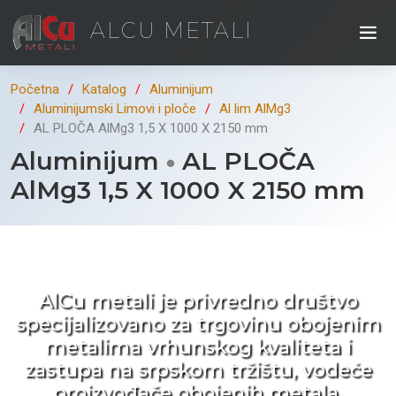
ALCU METALI
Početna
Katalog
Aluminijum
Aluminijumski Limovi i ploče
Al lim AlMg3
AL PLOČA AlMg3 1,5 X 1000 X 2150 mm
Aluminijum
AL PLOČA
AlMg3 1,5 X 1000 X 2150 mm
Kad ne tražite nego birate !
AlCu metali je privredno društvo
specijalizovano za trgovinu obojenim
metalima vrhunskog kvaliteta i
zastupa na srpskom tržištu, vodeće
proizvođače obojenih metala.