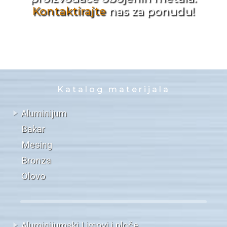
Kontaktirajte
nas za ponudu!
Katalog materijala
Aluminijum
Bakar
Mesing
Bronza
Olovo
Aluminijumski Limovi i ploče