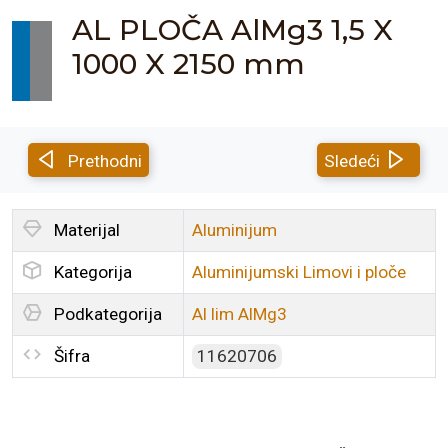
AL PLOČA AlMg3 1,5 X
1000 X 2150 mm
Prethodni
Sledeći
Materijal
Aluminijum
Kategorija
Aluminijumski Limovi i ploče
Podkategorija
Al lim AlMg3
Šifra
11620706