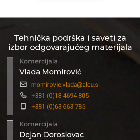
Tehnička podrška i saveti za
izbor odgovarajućeg materijala
Komercijala
Vlada Momirović
momirovic.vlada@alcu.si
+381 (0)18 4694 805
+381 (0)63 663 785
Komercijala
Dejan Doroslovac