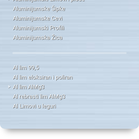
Aluminijumske Šipke
Aluminijumske Cevi
Aluminijumski Profili
Aluminijumska Žica
Al lim 99,5
Al lim eloksiran i poliran
Al lim AlMg3
Al rebrasti lim AlMg3
Al Limovi u leguri