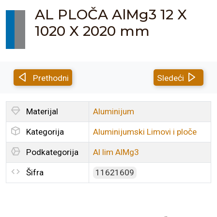
AL PLOČA AlMg3 12 X
1020 X 2020 mm
Prethodni
Sledeći
Materijal
Aluminijum
Kategorija
Aluminijumski Limovi i ploče
Podkategorija
Al lim AlMg3
Šifra
11621609