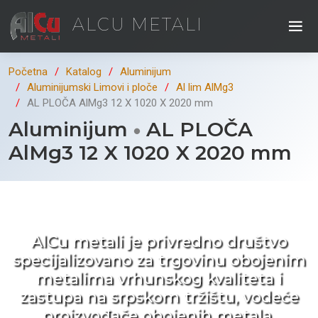
ALCU METALI
Početna
Katalog
Aluminijum
Aluminijumski Limovi i ploče
Al lim AlMg3
AL PLOČA AlMg3 12 X 1020 X 2020 mm
Aluminijum
AL PLOČA
AlMg3 12 X 1020 X 2020 mm
Kad ne tražite nego birate !
AlCu metali je privredno društvo
specijalizovano za trgovinu obojenim
metalima vrhunskog kvaliteta i
zastupa na srpskom tržištu, vodeće
proizvođače obojenih metala.