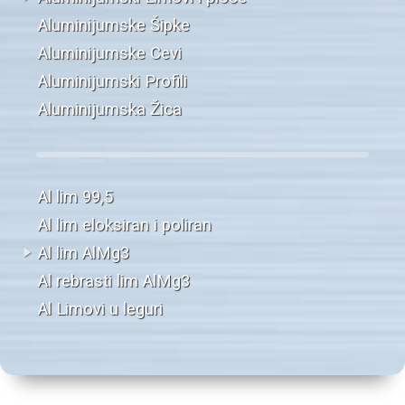
Aluminijumske Šipke
Aluminijumske Cevi
Aluminijumski Profili
Aluminijumska Žica
Al lim 99,5
Al lim eloksiran i poliran
Al lim AlMg3
Al rebrasti lim AlMg3
Al Limovi u leguri