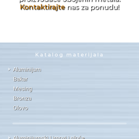
Kontaktirajte
nas za ponudu!
Katalog materijala
Aluminijum
Bakar
Mesing
Bronza
Olovo
Aluminijumski Limovi i ploče