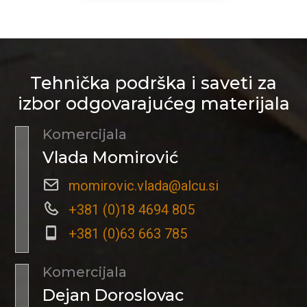
Tehnička podrška i saveti za
izbor odgovarajućeg materijala
Komercijala
Vlada Momirović
momirovic.vlada@alcu.si
+381 (0)18 4694 805
+381 (0)63 663 785
Komercijala
Dejan Doroslovac