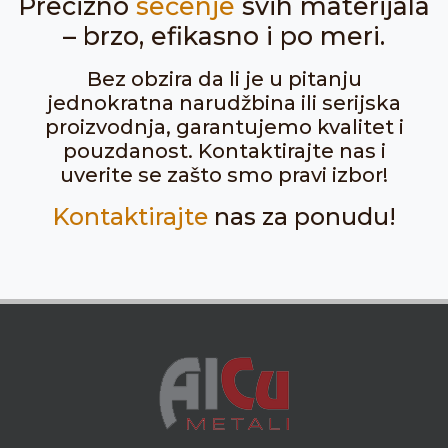
Precizno
sečenje
svih materijala
– brzo, efikasno i po meri.
Bez obzira da li je u pitanju
jednokratna narudžbina ili serijska
proizvodnja, garantujemo kvalitet i
pouzdanost. Kontaktirajte nas i
uverite se zašto smo pravi izbor!
Kontaktirajte
nas za ponudu!