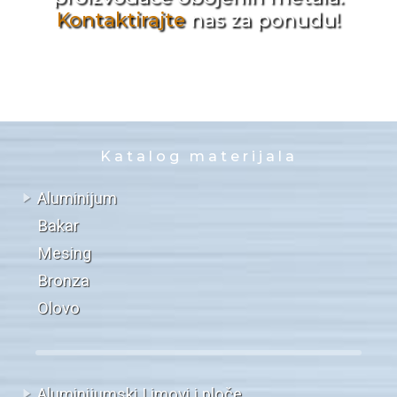
Kontaktirajte
nas za ponudu!
Katalog materijala
Aluminijum
Bakar
Mesing
Bronza
Olovo
Aluminijumski Limovi i ploče