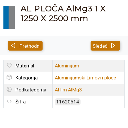
AL PLOČA AlMg3 1 X
1250 X 2500 mm
Prethodni
Sledeći
Materijal
Aluminijum
Kategorija
Aluminijumski Limovi i ploče
Podkategorija
Al lim AlMg3
Šifra
11620514