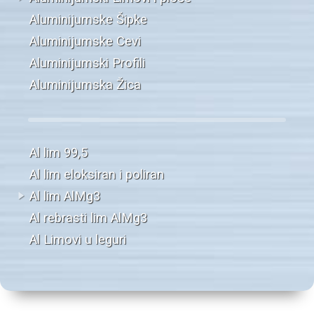
Aluminijumske Šipke
Aluminijumske Cevi
Aluminijumski Profili
Aluminijumska Žica
Al lim 99,5
Al lim eloksiran i poliran
Al lim AlMg3
Al rebrasti lim AlMg3
Al Limovi u leguri