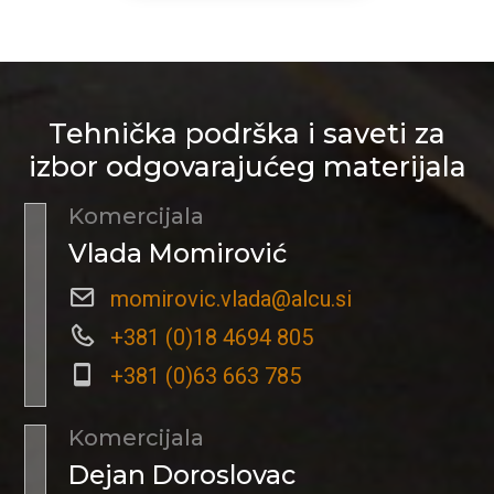
Tehnička podrška i saveti za
izbor odgovarajućeg materijala
Komercijala
Vlada Momirović
momirovic.vlada@alcu.si
+381 (0)18 4694 805
+381 (0)63 663 785
Komercijala
Dejan Doroslovac