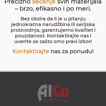
Precizno
sečenje
svih materijala
– brzo, efikasno i po meri.
Bez obzira da li je u pitanju
jednokratna narudžbina ili serijska
proizvodnja, garantujemo kvalitet i
pouzdanost. Kontaktirajte nas i
uverite se zašto smo pravi izbor!
Kontaktirajte
nas za ponudu!