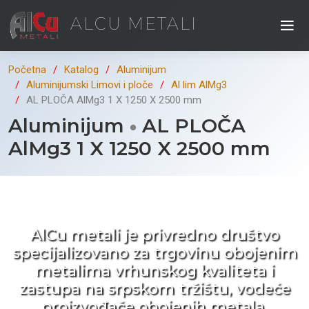
ALCU METALI
Početna
Katalog
Aluminijum
Aluminijumski Limovi i ploče
Al lim AlMg3
AL PLOČA AlMg3 1 X 1250 X 2500 mm
Aluminijum
AL PLOČA
AlMg3 1 X 1250 X 2500 mm
Kad ne tražite nego birate !
AlCu metali je privredno društvo
specijalizovano za trgovinu obojenim
metalima vrhunskog kvaliteta i
zastupa na srpskom tržištu, vodeće
proizvođače obojenih metala.