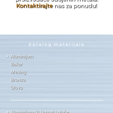
Kontaktirajte
nas za ponudu!
Katalog materijala
Aluminijum
Bakar
Mesing
Bronza
Olovo
Aluminijumski Limovi i ploče