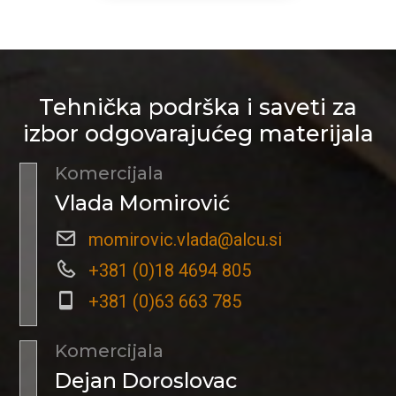
Tehnička podrška i saveti za
izbor odgovarajućeg materijala
Komercijala
Vlada Momirović
momirovic.vlada@alcu.si
+381 (0)18 4694 805
+381 (0)63 663 785
Komercijala
Dejan Doroslovac