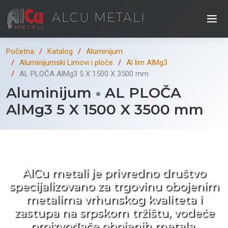
ALCU METALI
Početna
Katalog
Aluminijum
Aluminijumski Limovi i ploče
Al lim AlMg3
AL PLOČA AlMg3 5 X 1500 X 3500 mm
Aluminijum
AL PLOČA
AlMg3 5 X 1500 X 3500 mm
Kad ne tražite nego birate !
AlCu metali je privredno društvo
specijalizovano za trgovinu obojenim
metalima vrhunskog kvaliteta i
zastupa na srpskom tržištu, vodeće
proizvođače obojenih metala.