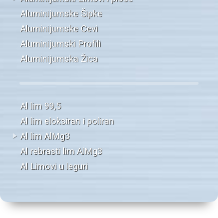
Aluminijumske Šipke
Aluminijumske Cevi
Aluminijumski Profili
Aluminijumska Žica
Al lim 99,5
Al lim eloksiran i poliran
Al lim AlMg3
Al rebrasti lim AlMg3
Al Limovi u leguri