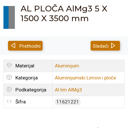
AL PLOČA AlMg3 5 X
1500 X 3500 mm
Prethodni
Sledeći
Materijal
Aluminijum
Kategorija
Aluminijumski Limovi i ploče
Podkategorija
Al lim AlMg3
Šifra
11621221