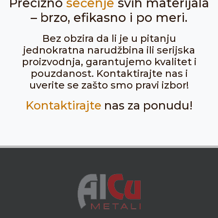
Precizno
sečenje
svih materijala
– brzo, efikasno i po meri.
Bez obzira da li je u pitanju
jednokratna narudžbina ili serijska
proizvodnja, garantujemo kvalitet i
pouzdanost. Kontaktirajte nas i
uverite se zašto smo pravi izbor!
Kontaktirajte
nas za ponudu!