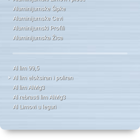
Aluminijumske Šipke
Aluminijumske Cevi
Aluminijumski Profili
Aluminijumska Žica
Al lim 99,5
Al lim eloksiran i poliran
Al lim AlMg3
Al rebrasti lim AlMg3
Al Limovi u leguri