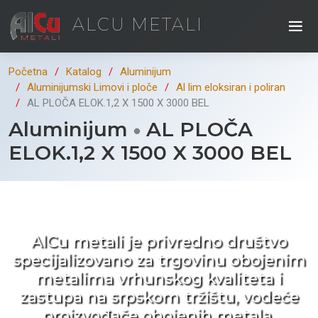
ALCU METALI
Početna
Katalog
Aluminijum
Aluminijumski Limovi i ploče
Al lim eloksiran i poliran
AL PLOČA ELOK.1,2 X 1500 X 3000 BEL
Aluminijum
AL PLOČA
ELOK.1,2 X 1500 X 3000 BEL
Kad ne tražite nego birate !
AlCu metali je privredno društvo
specijalizovano za trgovinu obojenim
metalima vrhunskog kvaliteta i
zastupa na srpskom tržištu, vodeće
proizvođače obojenih metala.