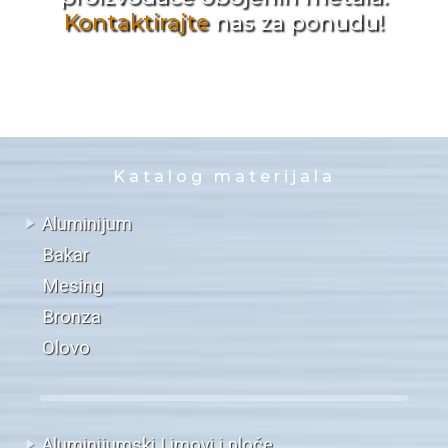
Kontaktirajte
nas za ponudu!
Katalog materijala
Aluminijum
Bakar
Mesing
Bronza
Olovo
Aluminijumski Limovi i ploče