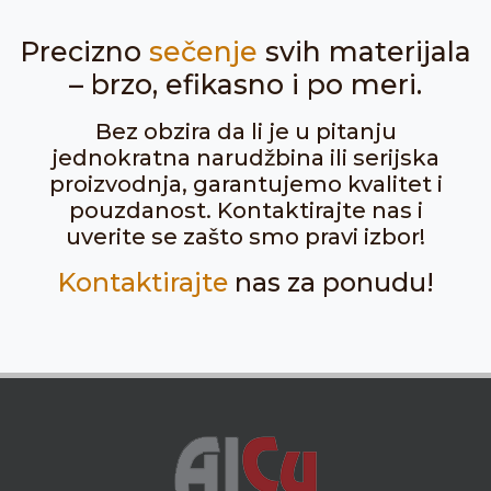
Precizno
sečenje
svih materijala
– brzo, efikasno i po meri.
Bez obzira da li je u pitanju
jednokratna narudžbina ili serijska
proizvodnja, garantujemo kvalitet i
pouzdanost. Kontaktirajte nas i
uverite se zašto smo pravi izbor!
Kontaktirajte
nas za ponudu!